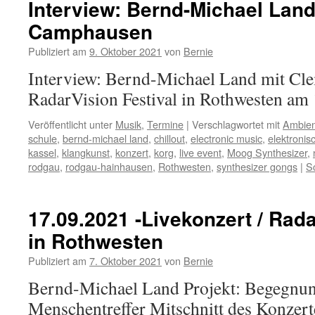
Interview: Bernd-Michael Lan
Camphausen
Publiziert am
9. Oktober 2021
von
Bernie
Interview: Bernd-Michael Land mit C
RadarVision Festival in Rothwesten am
Veröffentlicht unter
Musik
,
Termine
|
Verschlagwortet mit
Ambien
schule
,
bernd-michael land
,
chillout
,
electronic music
,
elektronis
kassel
,
klangkunst
,
konzert
,
korg
,
live event
,
Moog Synthesizer
,
rodgau
,
rodgau-hainhausen
,
Rothwesten
,
synthesizer gongs
|
S
17.09.2021 -Livekonzert / Rada
in Rothwesten
Publiziert am
7. Oktober 2021
von
Bernie
Bernd-Michael Land Projekt: Begegnun
Menschentreffer Mitschnitt des Konzer