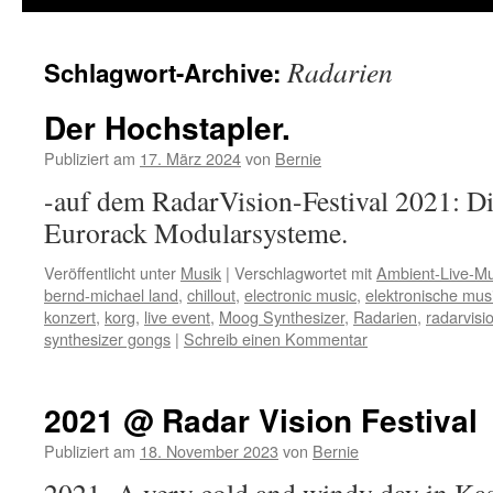
Radarien
Schlagwort-Archive:
Der Hochstapler.
Publiziert am
17. März 2024
von
Bernie
-auf dem RadarVision-Festival 2021: Di
Eurorack Modularsysteme.
Veröffentlicht unter
Musik
|
Verschlagwortet mit
Ambient-Live-Mu
bernd-michael land
,
chillout
,
electronic music
,
elektronische mus
konzert
,
korg
,
live event
,
Moog Synthesizer
,
Radarien
,
radarvisi
synthesizer gongs
|
Schreib einen Kommentar
2021 @ Radar Vision Festival
Publiziert am
18. November 2023
von
Bernie