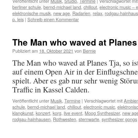
Veröffentlicht unter
Musik
,
Studio
,
Termine
|
Verschlagwortet mit
berliner schule
,
bernd-michael land
,
chillout
,
electronic music – 
elektronische musik
,
new age
,
Radarien
,
relax
,
rodgau-hainhau
p. leis
|
Schreib einen Kommentar
The Man who waved at Planes
Publiziert am
18. Oktober 2021
von
Bernie
The Man who waved at Planes Tja, so is
auf einem Open Air in der Einflugschne
spielt. Aber es gab nur sehr wenig Stör
Traffic in Kassel Calden.
Veröffentlicht unter
Musik
,
Termine
|
Verschlagwortet mit
Ambien
schule
,
bernd-michael land
,
chillout
,
electronic music
,
elektronis
klangkunst
,
konzert
,
korg
,
live event
,
Moog Synthesizer
,
new ag
rodgau-hainhausen
,
Rothwesten
,
sternwarte
,
synthesizer gongs