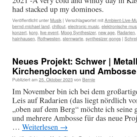
2021 -A very cold and windy day in Kas
had stacked up my dominoes.
Veröffentlicht unter
Musik
|
Verschlagwortet mit
Ambient-Live-Mu
bernd-michael land
,
chillout
,
electronic music
,
elektronische mus
konzert
,
korg
,
live event
,
Moog Synthesizer
,
new age
,
Radarien
hainhausen
,
Rothwesten
,
sternwarte
,
synthesizer gongs
|
Schre
Neues Projekt: Schwer | Metall
Kirchenglocken und Ambosse
Publiziert am
25. Oktober 2023
von
Bernie
Im November bin ich bei dem großartig
Leis auf Radarien (das liegt nördlich vo
„oben auf dem Berg“ möchte ich seine 
und mehrere Ambosse für das neue Proj
…
Weiterlesen
→