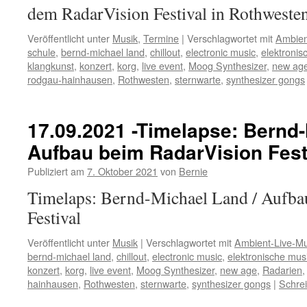
dem RadarVision Festival in Rothweste
Veröffentlicht unter
Musik
,
Termine
|
Verschlagwortet mit
Ambien
schule
,
bernd-michael land
,
chillout
,
electronic music
,
elektronis
klangkunst
,
konzert
,
korg
,
live event
,
Moog Synthesizer
,
new ag
rodgau-hainhausen
,
Rothwesten
,
sternwarte
,
synthesizer gongs
17.09.2021 -Timelapse: Bernd-
Aufbau beim RadarVision Fest
Publiziert am
7. Oktober 2021
von
Bernie
Timelaps: Bernd-Michael Land / Aufba
Festival
Veröffentlicht unter
Musik
|
Verschlagwortet mit
Ambient-Live-Mu
bernd-michael land
,
chillout
,
electronic music
,
elektronische mus
konzert
,
korg
,
live event
,
Moog Synthesizer
,
new age
,
Radarien
hainhausen
,
Rothwesten
,
sternwarte
,
synthesizer gongs
|
Schre