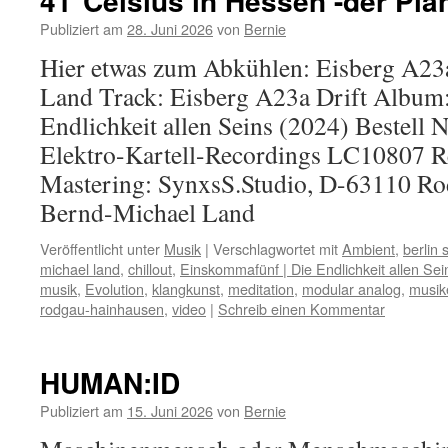
41°Celsius in Hessen -der Pla
Publiziert am
28. Juni 2026
von
Bernie
Hier etwas zum Abkühlen: Eisberg A23
Land Track: Eisberg A23a Drift Album
Endlichkeit allen Seins (2024) Bestell
Elektro-Kartell-Recordings LC10807 R
Mastering: SynxsS.Studio, D-63110 Ro
Bernd-Michael Land
Veröffentlicht unter
Musik
|
Verschlagwortet mit
Ambient
,
berlin 
michael land
,
chillout
,
Einskommafünf | Die Endlichkeit allen Sei
musik
,
Evolution
,
klangkunst
,
meditation
,
modular analog
,
musik
rodgau-hainhausen
,
video
|
Schreib einen Kommentar
HUMAN:ID
Publiziert am
15. Juni 2026
von
Bernie