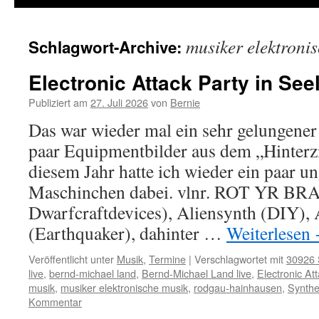
musiker elektroni
Schlagwort-Archive:
Electronic Attack Party in See
Publiziert am
27. Juli 2026
von
Bernie
Das war wieder mal ein sehr gelungener 
paar Equipmentbilder aus dem „Hinter
diesem Jahr hatte ich wieder ein paar 
Maschinchen dabei. vlnr. ROT YR BR
Dwarfcraftdevices), Aliensynth (DIY),
(Earthquaker), dahinter …
Weiterlesen
Veröffentlicht unter
Musik
,
Termine
|
Verschlagwortet mit
30926 
live
,
bernd-michael land
,
Bernd-Michael Land live
,
Electronic At
musik
,
musiker elektronische musik
,
rodgau-hainhausen
,
Synthe
Kommentar