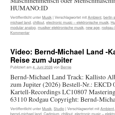
Maschinenmensch oder Menschmaschine
HUMANO:ID
Veröffentlicht unter
Musik
|
Verschlagwortet mit
Ambient
,
berlin 
michael land
,
chillout
,
electronic music – elektronische musik
,
Hu
modular analog
,
musiker elektronische musik
,
new age
,
rodgau-
Kommentar
Video: Bernd-Michael Land -Kal
Reise zum Jupiter
Publiziert am
4. Juni 2026
von
Bernie
Bernd-Michael Land Track: Kallisto A
zum Jupiter (2026) Bestell-Nr.: EKCD 0
Kartell-Recordings LC10807 Mastering
63110 Rodgau Copyright: Bernd-Micha
Veröffentlicht unter
Musik
,
Studio
|
Verschlagwortet mit
Ambient
bernd-michael land
,
Cadmium
,
chillout
,
electronic music – elekt