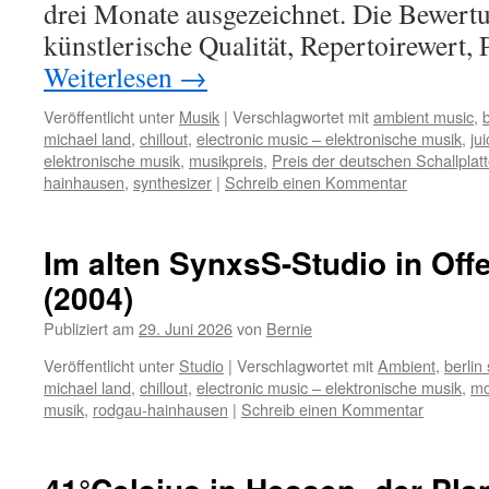
drei Monate ausgezeichnet. Die Bewertu
künstlerische Qualität, Repertoirewert,
Weiterlesen
→
Veröffentlicht unter
Musik
|
Verschlagwortet mit
ambient music
,
b
michael land
,
chillout
,
electronic music – elektronische musik
,
ju
elektronische musik
,
musikpreis
,
Preis der deutschen Schallplatt
hainhausen
,
synthesizer
|
Schreib einen Kommentar
Im alten SynxsS-Studio in Of
(2004)
Publiziert am
29. Juni 2026
von
Bernie
Veröffentlicht unter
Studio
|
Verschlagwortet mit
Ambient
,
berlin
michael land
,
chillout
,
electronic music – elektronische musik
,
mo
musik
,
rodgau-hainhausen
|
Schreib einen Kommentar