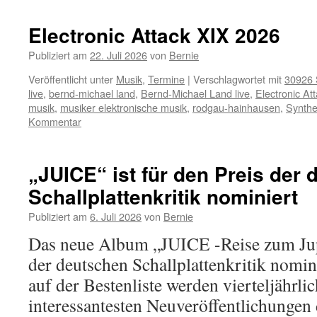
Electronic Attack XIX 2026
Publiziert am
22. Juli 2026
von
Bernie
Veröffentlicht unter
Musik
,
Termine
|
Verschlagwortet mit
30926 
live
,
bernd-michael land
,
Bernd-Michael Land live
,
Electronic At
musik
,
musiker elektronische musik
,
rodgau-hainhausen
,
Synthe
Kommentar
„JUICE“ ist für den Preis der
Schallplattenkritik nominiert
Publiziert am
6. Juli 2026
von
Bernie
Das neue Album „JUICE -Reise zum Jupit
der deutschen Schallplattenkritik nomin
auf der Bestenliste werden vierteljährli
interessantesten Neuveröffentlichungen