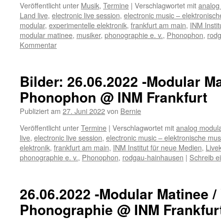
Veröffentlicht unter
Musik
,
Termine
|
Verschlagwortet mit
analog
Land live
,
electronic live session
,
electronic music – elektronisc
modular
,
experimentelle elektronik
,
frankfurt am main
,
INM Insti
modular matinee
,
musiker
,
phonographie e. v.
,
Phonophon
,
rod
Kommentar
Bilder: 26.06.2022 -Modular Ma
Phonophon @ INM Frankfurt
Publiziert am
27. Juni 2022
von
Bernie
Veröffentlicht unter
Termine
|
Verschlagwortet mit
analog modula
live
,
electronic live session
,
electronic music – elektronische mus
elektronik
,
frankfurt am main
,
INM Institut für neue Medien
,
Live
phonographie e. v.
,
Phonophon
,
rodgau-hainhausen
|
Schreib 
26.06.2022 -Modular Matinee / 
Phonographie @ INM Frankfur