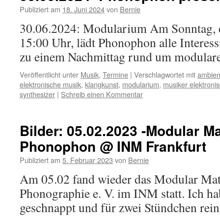
Publiziert am
18. Juni 2024
von
Bernie
30.06.2024: Modularium Am Sonntag, 
15:00 Uhr, lädt Phonophon alle Interes
zu einem Nachmittag rund um modulare 
Veröffentlicht unter
Musik
,
Termine
|
Verschlagwortet mit
ambien
elektronische musik
,
klangkunst
,
modularium
,
musiker elektroni
synthesizer
|
Schreib einen Kommentar
Bilder: 05.02.2023 -Modular Ma
Phonophon @ INM Frankfurt
Publiziert am
5. Februar 2023
von
Bernie
Am 05.02 fand wieder das Modular Mati
Phonographie e. V. im INM statt. Ich h
geschnappt und für zwei Stündchen rein