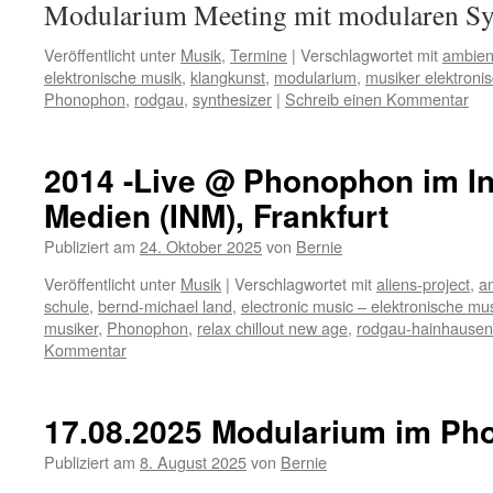
Modularium Meeting mit modularen Sy
Veröffentlicht unter
Musik
,
Termine
|
Verschlagwortet mit
ambien
elektronische musik
,
klangkunst
,
modularium
,
musiker elektroni
Phonophon
,
rodgau
,
synthesizer
|
Schreib einen Kommentar
2014 -Live @ Phonophon im Ins
Medien (INM), Frankfurt
Publiziert am
24. Oktober 2025
von
Bernie
Veröffentlicht unter
Musik
|
Verschlagwortet mit
aliens-project
,
a
schule
,
bernd-michael land
,
electronic music – elektronische mu
musiker
,
Phonophon
,
relax chillout new age
,
rodgau-hainhausen
Kommentar
17.08.2025 Modularium im Ph
Publiziert am
8. August 2025
von
Bernie