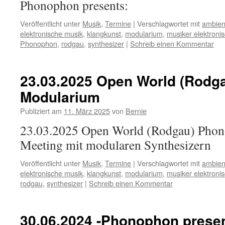
Phonophon presents:
Veröffentlicht unter
Musik
,
Termine
|
Verschlagwortet mit
ambien
elektronische musik
,
klangkunst
,
modularium
,
musiker elektroni
Phonophon
,
rodgau
,
synthesizer
|
Schreib einen Kommentar
23.03.2025 Open World (Rodg
Modularium
Publiziert am
11. März 2025
von
Bernie
23.03.2025 Open World (Rodgau) Pho
Meeting mit modularen Synthesizern
Veröffentlicht unter
Musik
,
Termine
|
Verschlagwortet mit
ambien
elektronische musik
,
klangkunst
,
modularium
,
musiker elektroni
rodgau
,
synthesizer
|
Schreib einen Kommentar
30.06.2024 -Phonophon prese