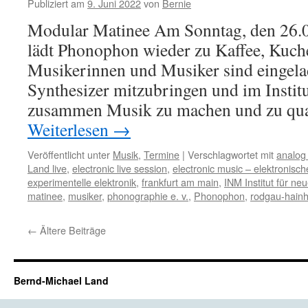
Publiziert am
9. Juni 2022
von
Bernie
Modular Matinee Am Sonntag, den 26.
lädt Phonophon wieder zu Kaffee, Kuch
Musikerinnen und Musiker sind eingela
Synthesizer mitzubringen und im Instit
zusammen Musik zu machen und zu qu
Weiterlesen
→
Veröffentlicht unter
Musik
,
Termine
|
Verschlagwortet mit
analog
Land live
,
electronic live session
,
electronic music – elektronisc
experimentelle elektronik
,
frankfurt am main
,
INM Institut für n
matinee
,
musiker
,
phonographie e. v.
,
Phonophon
,
rodgau-hain
←
Ältere Beiträge
Bernd-Michael Land