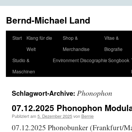
Bernd-Michael Land
Zum
Start
Klang für die
Shop &
Vitae &
Inhalt
Welt
Merchandise
Biografie
springen
Studio &
Environment
Discographie
Songbook
Maschinen
Phonophon
Schlagwort-Archive:
07.12.2025 Phonophon Modul
Publiziert am
5. Dezember 2025
von
Bernie
07.12.2025 Phonobunker (Frankfurt/M