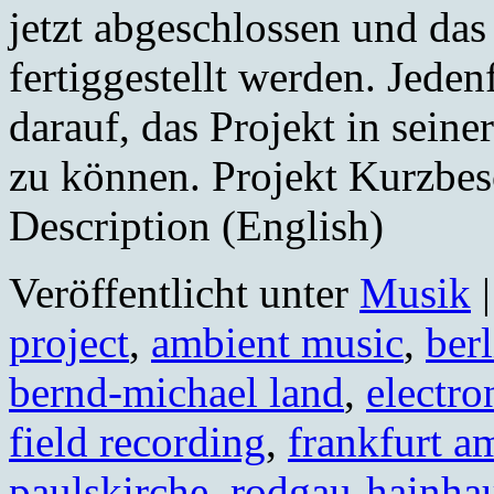
jetzt abgeschlossen und da
fertiggestellt werden. Jeden
darauf, das Projekt in sein
zu können. Projekt Kurzbes
Description (English)
Veröffentlicht unter
Musik
|
project
,
ambient music
,
berl
bernd-michael land
,
electro
field recording
,
frankfurt a
paulskirche
,
rodgau-hainha