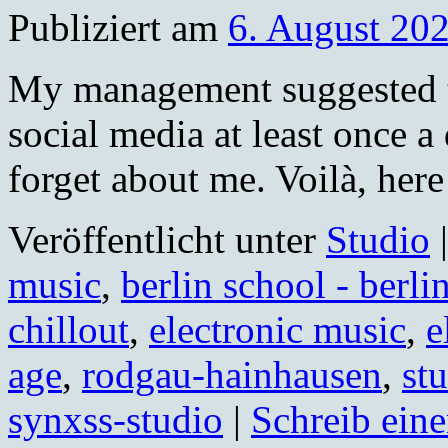
Publiziert am
6. August 20
My management suggested t
social media at least once a
forget about me. Voilà, here 
Veröffentlicht unter
Studio
|
music
,
berlin school - berli
chillout
,
electronic music
,
e
age
,
rodgau-hainhausen
,
st
synxss-studio
|
Schreib ein