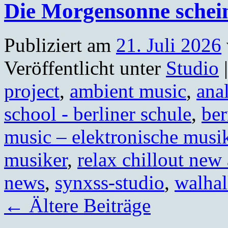
Die Morgensonne schein
Publiziert am
21. Juli 2026
Veröffentlicht unter
Studio
|
project
,
ambient music
,
ana
school - berliner schule
,
ber
music – elektronische musi
musiker
,
relax chillout new
news
,
synxss-studio
,
walhal
←
Ältere Beiträge