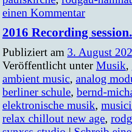
einen Kommentar
2016 Recording session
Publiziert am
3. August 20
Veröffentlicht unter
Musik
,
ambient music
,
analog modu
berliner schule
,
bernd-micha
elektronische musik
,
musici
relax chillout new age
,
rodg
synxss-studio
|
Schreib ein