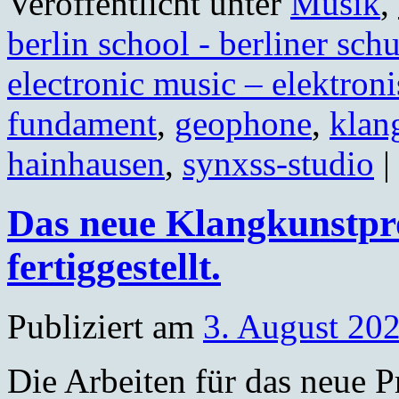
Veröffentlicht unter
Musik
,
berlin school - berliner schu
electronic music – elektron
fundament
,
geophone
,
klan
hainhausen
,
synxss-studio
|
Das neue Klangkunstpr
fertiggestellt.
Publiziert am
3. August 20
Die Arbeiten für das neu