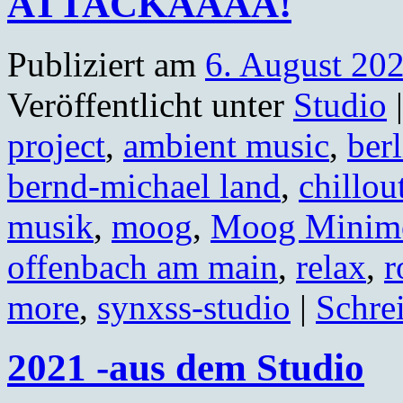
ATTACKAAAA!
Publiziert am
6. August 20
Veröffentlicht unter
Studio
|
project
,
ambient music
,
berl
bernd-michael land
,
chillou
musik
,
moog
,
Moog Minim
offenbach am main
,
relax
,
r
more
,
synxss-studio
|
Schre
2021 -aus dem Studio