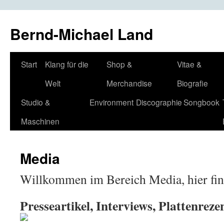
Bernd-Michael Land
Zum
Start
Klang für die
Shop &
Vitae &
Inhalt
Welt
Merchandise
Biografie
springen
Studio &
Environment
Discographie
Songbook
Maschinen
Media
Willkommen im Bereich Media, hier fin
Presseartikel, Interviews, Plattenrez