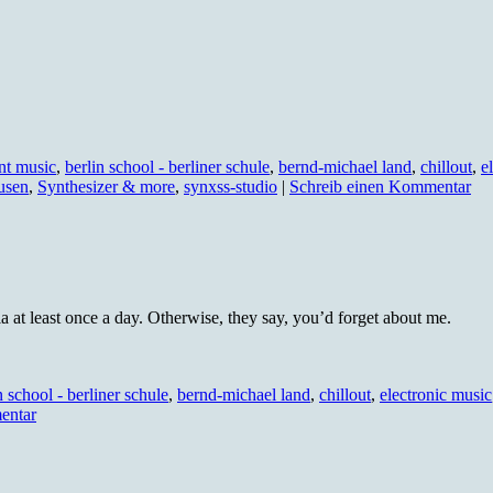
nt music
,
berlin school - berliner schule
,
bernd-michael land
,
chillout
,
e
usen
,
Synthesizer & more
,
synxss-studio
|
Schreib einen Kommentar
at least once a day. Otherwise, they say, you’d forget about me.
n school - berliner schule
,
bernd-michael land
,
chillout
,
electronic music
entar