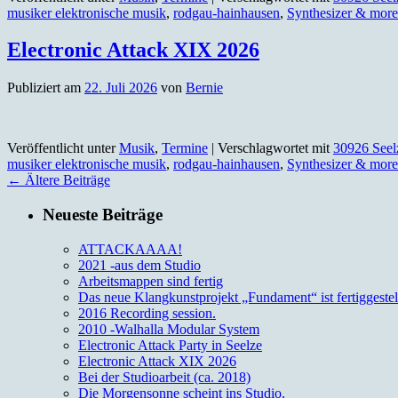
musiker elektronische musik
,
rodgau-hainhausen
,
Synthesizer & more
Electronic Attack XIX 2026
Publiziert am
22. Juli 2026
von
Bernie
Veröffentlicht unter
Musik
,
Termine
|
Verschlagwortet mit
30926 Seel
musiker elektronische musik
,
rodgau-hainhausen
,
Synthesizer & more
←
Ältere Beiträge
Neueste Beiträge
ATTACKAAAA!
2021 -aus dem Studio
Arbeitsmappen sind fertig
Das neue Klangkunstprojekt „Fundament“ ist fertiggestell
2016 Recording session.
2010 -Walhalla Modular System
Electronic Attack Party in Seelze
Electronic Attack XIX 2026
Bei der Studioarbeit (ca. 2018)
Die Morgensonne scheint ins Studio.