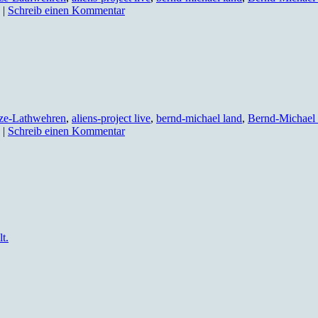
|
Schreib einen Kommentar
ze-Lathwehren
,
aliens-project live
,
bernd-michael land
,
Bernd-Michael 
|
Schreib einen Kommentar
t.