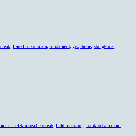
 musik
,
frankfurt am main
,
fundament
,
geophone
,
klangkunst
,
 music – elektronische musik
,
field recording
,
frankfurt am main
,