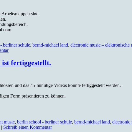
n Arbeitsmappen sind
den.
ndungsbereich,
ol.com
- berliner schule
,
bernd-michael land
,
electronic music – elektronische
entar
t fertiggestellt.
ossen und das 45-minütige Videos konnte fertiggestellt werden.
ändigen Form präsentieren zu können.
nt music
,
berlin school - berliner schule
,
bernd-michael land
,
electronic
|
Schreib einen Kommentar