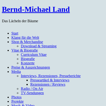
Bernd-Michael Land
Das Lächeln der Bäume
Zum
Start
Inhalt
Klang für die Welt
springen
Shop & Merchandise
Download & Streaming
Vitae & Biografie
Curriculum Vitae
Biografie
Konzerte
Preise & Auszeichnungen
Media
Interviews, Rezensionen, Presseberichte
Presseartikel & Interviews
Rezensionen / Reviews
Radio / On Air
TV-Sendungen
Photos
Projekte
Musik & Video