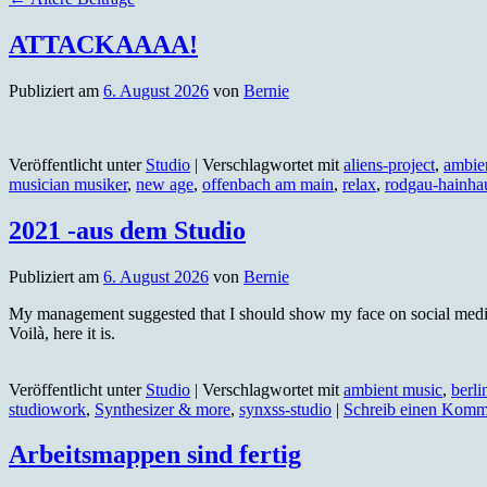
ATTACKAAAA!
Publiziert am
6. August 2026
von
Bernie
Veröffentlicht unter
Studio
|
Verschlagwortet mit
aliens-project
,
ambie
musician musiker
,
new age
,
offenbach am main
,
relax
,
rodgau-hainha
2021 -aus dem Studio
Publiziert am
6. August 2026
von
Bernie
My management suggested that I should show my face on social media 
Voilà, here it is.
Veröffentlicht unter
Studio
|
Verschlagwortet mit
ambient music
,
berli
studiowork
,
Synthesizer & more
,
synxss-studio
|
Schreib einen Komm
Arbeitsmappen sind fertig