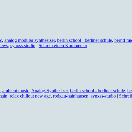
c
,
analog modular synthesizer
,
berlin school - berliner schule
,
bernd-mi
news
,
synxss-studio
|
Schreib einen Kommentar
,
ambient music
,
Analog-Synthesizer
,
berlin school - berliner schule
,
be
main
,
relax chillout new age
,
rodgau-hainhausen
,
synxss-studio
|
Schrei