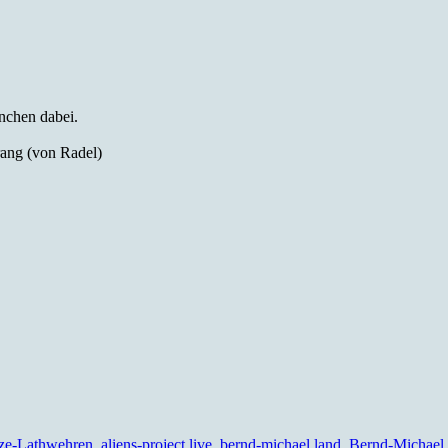
nchen dabei.
rang (von Radel)
ze-Lathwehren
,
aliens-project live
,
bernd-michael land
,
Bernd-Michael 