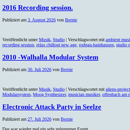
2016 Recording session.
Publiziert am
3. August 2026
von
Bernie
Veröffentlicht unter
Musik
,
Studio
|
Verschlagwortet mit
ambient musi
recording session
,
relax chillout new age
,
rodgau-hainhausen
,
studio 
2010 -Walhalla Modular System
Publiziert am
30. Juli 2026
von
Bernie
Veröffentlicht unter
Musik
,
Studio
|
Verschlagwortet mit
aliens-project
Modularsystem
,
Moog Synthesizer
,
musician musiker
,
offenbach am 
Electronic Attack Party in Seelze
Publiziert am
27. Juli 2026
von
Bernie
Das war wieder mal ein sehr gelungener Event.