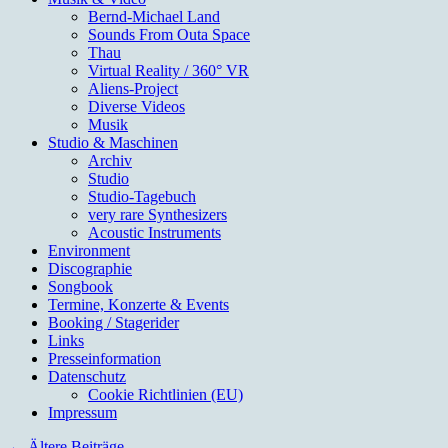
Bernd-Michael Land
Sounds From Outa Space
Thau
Virtual Reality / 360° VR
Aliens-Project
Diverse Videos
Musik
Studio & Maschinen
Archiv
Studio
Studio-Tagebuch
very rare Synthesizers
Acoustic Instruments
Environment
Discographie
Songbook
Termine, Konzerte & Events
Booking / Stagerider
Links
Presseinformation
Datenschutz
Cookie Richtlinien (EU)
Impressum
←
Ältere Beiträge