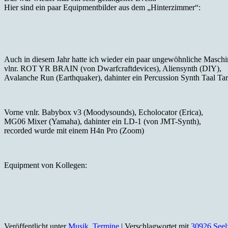
Hier sind ein paar Equipmentbilder aus dem „Hinterzimmer“:
Auch in diesem Jahr hatte ich wieder ein paar ungewöhnliche Maschi
vlnr. ROT YR BRAIN (von Dwarfcraftdevices), Aliensynth (DIY),
Avalanche Run (Earthquaker), dahinter ein Percussion Synth Taal Ta
Vorne vnlr. Babybox v3 (Moodysounds), Echolocator (Erica),
MG06 Mixer (Yamaha), dahinter ein LD-1 (von JMT-Synth),
recorded wurde mit einem H4n Pro (Zoom)
Equipment von Kollegen:
Veröffentlicht unter
Musik
,
Termine
|
Verschlagwortet mit
30926 Seel