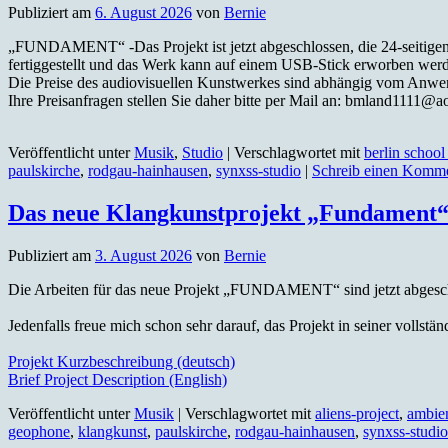
Publiziert am
6. August 2026
von
Bernie
„FUNDAMENT“ -Das Projekt ist jetzt abgeschlossen, die 24-seitige
fertiggestellt und das Werk kann auf einem USB-Stick erworben wer
Die Preise des audiovisuellen Kunstwerkes sind abhängig vom Anwe
Ihre Preisanfragen stellen Sie daher bitte per Mail an: bmland1111@a
Veröffentlicht unter
Musik
,
Studio
|
Verschlagwortet mit
berlin school 
paulskirche
,
rodgau-hainhausen
,
synxss-studio
|
Schreib einen Komm
Das neue Klangkunstprojekt „Fundament“ is
Publiziert am
3. August 2026
von
Bernie
Die Arbeiten für das neue Projekt „FUNDAMENT“ sind jetzt abgeschl
Jedenfalls freue mich schon sehr darauf, das Projekt in seiner vollst
Projekt Kurzbeschreibung (deutsch)
Brief Project Description (English)
Veröffentlicht unter
Musik
|
Verschlagwortet mit
aliens-project
,
ambie
geophone
,
klangkunst
,
paulskirche
,
rodgau-hainhausen
,
synxss-studio