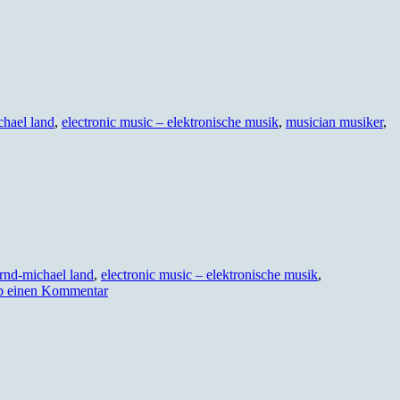
chael land
,
electronic music – elektronische musik
,
musician musiker
,
rnd-michael land
,
electronic music – elektronische musik
,
b einen Kommentar