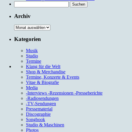
Suchen
nach:
Archiv
Archiv
Kategorien
Musik
Studio
Termine
Klang für die Welt
Shop & Merchandise
Termine, Konzerte & Events
Vitae & Biografie
Media
-Interviews -Rezensionen -Presseberichte
-Radiosendungen
-TV-Sendungen
Pressematerial
Discographie
Songbook
Studio & Maschinen
Photos