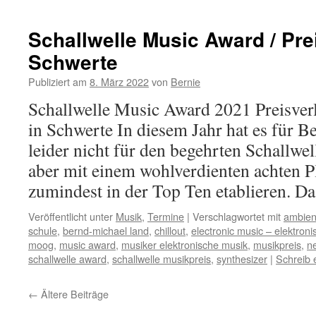
Schallwelle Music Award / Pre
Schwerte
Publiziert am
8. März 2022
von
Bernie
Schallwelle Music Award 2021 Preisve
in Schwerte In diesem Jahr hat es für 
leider nicht für den begehrten Schallwel
aber mit einem wohlverdienten achten Pl
zumindest in der Top Ten etablieren. 
Veröffentlicht unter
Musik
,
Termine
|
Verschlagwortet mit
ambien
schule
,
bernd-michael land
,
chillout
,
electronic music – elektron
moog
,
music award
,
musiker elektronische musik
,
musikpreis
,
n
schallwelle award
,
schallwelle musikpreis
,
synthesizer
|
Schreib
←
Ältere Beiträge