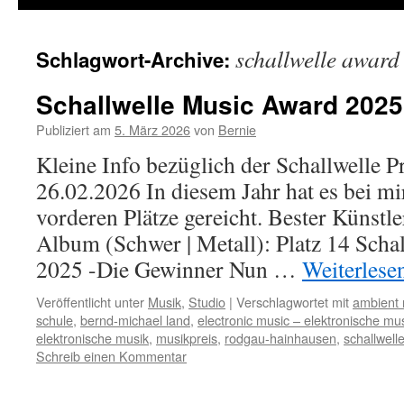
schallwelle award
Schlagwort-Archive:
Schallwelle Music Award 2025
Publiziert am
5. März 2026
von
Bernie
Kleine Info bezüglich der Schallwelle P
26.02.2026 In diesem Jahr hat es bei mir
vorderen Plätze gereicht. Bester Künstle
Album (Schwer | Metall): Platz 14 Scha
2025 -Die Gewinner Nun …
Weiterlese
Veröffentlicht unter
Musik
,
Studio
|
Verschlagwortet mit
ambient 
schule
,
bernd-michael land
,
electronic music – elektronische mu
elektronische musik
,
musikpreis
,
rodgau-hainhausen
,
schallwell
Schreib einen Kommentar