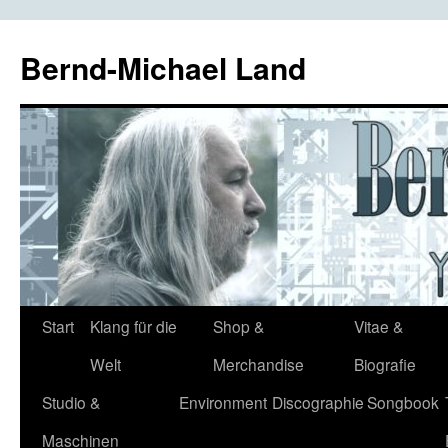
Bernd-Michael Land
Zum
Start
Klang für die
Shop &
Vitae &
Inhalt
Welt
Merchandise
Biografie
springen
Studio &
Environment
Discographie
Songbook
Maschinen