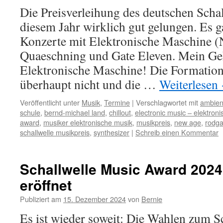
Die Preisverleihung des deutschen Scha
diesem Jahr wirklich gut gelungen. Es g
Konzerte mit Elektronische Maschine (
Quaeschning und Gate Eleven. Mein Ge
Elektronische Maschine! Die Formation
überhaupt nicht und die …
Weiterlesen
Veröffentlicht unter
Musik
,
Termine
|
Verschlagwortet mit
ambien
schule
,
bernd-michael land
,
chillout
,
electronic music – elektron
award
,
musiker elektronische musik
,
musikpreis
,
new age
,
rodg
schallwelle musikpreis
,
synthesizer
|
Schreib einen Kommentar
Schallwelle Music Award 2024
eröffnet
Publiziert am
15. Dezember 2024
von
Bernie
Es ist wieder soweit: Die Wahlen zum S