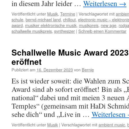
in diesem Jahr leider …
Weiterlesen
→
Veröffentlicht unter
Musik
,
Termine
|
Verschlagwortet mit
ambien
schule
,
bernd-michael land
,
chillout
,
electronic music – elektron
award
,
musiker elektronische musik
,
musikpreis
,
new age
,
rodg
schallwelle musikpreis
,
synthesizer
|
Schreib einen Kommentar
Schallwelle Music Award 2023
eröffnet
Publiziert am
16. Dezember 2023
von
Bernie
Es ist wieder soweit: die Wahlen zum S
Award sind ab sofort eröffnet! Bin als „
national“ dabei und mit meien 3 neuen 
Temples“ (gemeinsam mit HaDi Schmid
sehe dich“ und „Live in …
Weiterlesen
Veröffentlicht unter
Musik
|
Verschlagwortet mit
ambient music
,
b