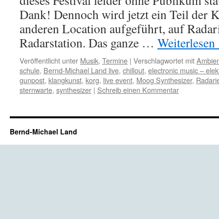
dieses Festival leider ohne Publikum sta
Dank! Dennoch wird jetzt ein Teil der K
anderen Location aufgeführt, auf Radar
Radarstation. Das ganze …
Weiterlesen
Veröffentlicht unter
Musik
,
Termine
|
Verschlagwortet mit
Ambien
schule
,
Bernd-Michael Land live
,
chillout
,
electronic music – ele
gunpost
,
klangkunst
,
korg
,
live event
,
Moog Synthesizer
,
Radari
sternwarte
,
synthesizer
|
Schreib einen Kommentar
Bernd-Michael Land