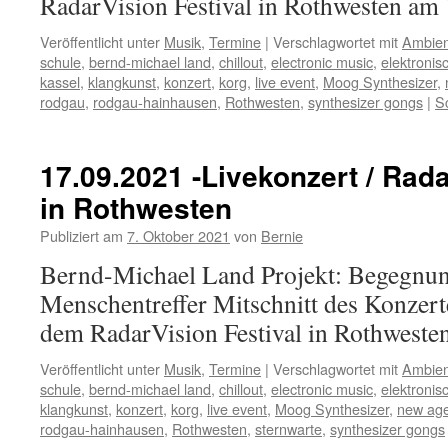
RadarVision Festival in Rothwesten am
Veröffentlicht unter
Musik
,
Termine
|
Verschlagwortet mit
Ambien
schule
,
bernd-michael land
,
chillout
,
electronic music
,
elektronis
kassel
,
klangkunst
,
konzert
,
korg
,
live event
,
Moog Synthesizer
,
rodgau
,
rodgau-hainhausen
,
Rothwesten
,
synthesizer gongs
|
S
17.09.2021 -Livekonzert / Rada
in Rothwesten
Publiziert am
7. Oktober 2021
von
Bernie
Bernd-Michael Land Projekt: Begegnun
Menschentreffer Mitschnitt des Konzer
dem RadarVision Festival in Rothweste
Veröffentlicht unter
Musik
,
Termine
|
Verschlagwortet mit
Ambien
schule
,
bernd-michael land
,
chillout
,
electronic music
,
elektronis
klangkunst
,
konzert
,
korg
,
live event
,
Moog Synthesizer
,
new ag
rodgau-hainhausen
,
Rothwesten
,
sternwarte
,
synthesizer gongs