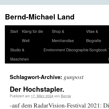
Bernd-Michael Land
Zum
Start
Klang für die
Shop &
Vitae &
Inhalt
Welt
Merchandise
Biografie
springen
Studio &
Environment
Discographie
Songbook
Maschinen
gunpost
Schlagwort-Archive:
Der Hochstapler.
Publiziert am
17. März 2024
von
Bernie
-auf dem RadarVision-Festival 2021: Di