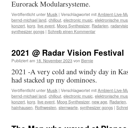
Eurorack Modularsysteme.
Veröffentlicht unter
Musik
|
Verschlagwortet mit
Ambient-Live-Mu
bernd-michael land
,
chillout
,
electronic music
,
elektronische mus
konzert
,
korg
,
live event
,
Moog Synthesizer
,
Radarien
,
radarvisi
synthesizer gongs
|
Schreib einen Kommentar
2021 @ Radar Vision Festival
Publiziert am
18. November 2023
von
Bernie
2021 -A very cold and windy day in Kas
had stacked up my dominoes.
Veröffentlicht unter
Musik
|
Verschlagwortet mit
Ambient-Live-Mu
bernd-michael land
,
chillout
,
electronic music
,
elektronische mus
konzert
,
korg
,
live event
,
Moog Synthesizer
,
new age
,
Radarien
hainhausen
,
Rothwesten
,
sternwarte
,
synthesizer gongs
|
Schre