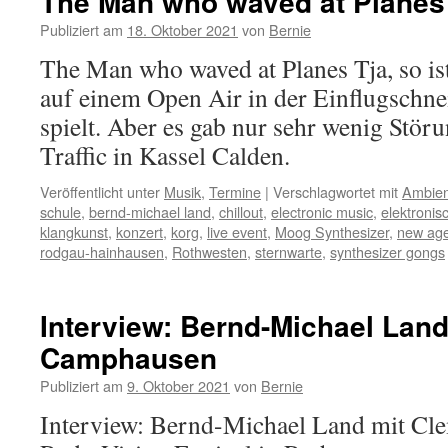
The Man who waved at Planes
Publiziert am
18. Oktober 2021
von
Bernie
The Man who waved at Planes Tja, so is
auf einem Open Air in der Einflugschne
spielt. Aber es gab nur sehr wenig Stör
Traffic in Kassel Calden.
Veröffentlicht unter
Musik
,
Termine
|
Verschlagwortet mit
Ambien
schule
,
bernd-michael land
,
chillout
,
electronic music
,
elektronis
klangkunst
,
konzert
,
korg
,
live event
,
Moog Synthesizer
,
new ag
rodgau-hainhausen
,
Rothwesten
,
sternwarte
,
synthesizer gongs
Interview: Bernd-Michael Lan
Camphausen
Publiziert am
9. Oktober 2021
von
Bernie
Interview: Bernd-Michael Land mit C