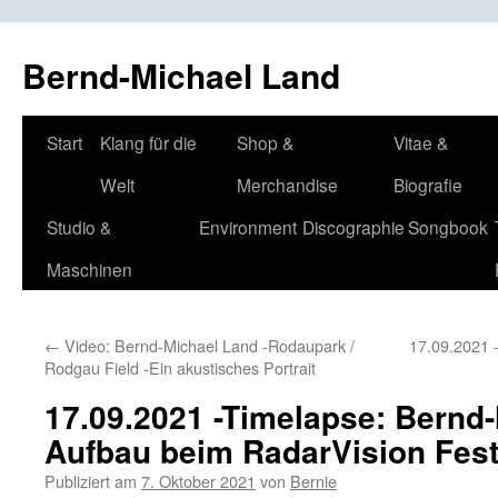
Bernd-Michael Land
Zum
Start
Klang für die
Shop &
Vitae &
Inhalt
Welt
Merchandise
Biografie
springen
Studio &
Environment
Discographie
Songbook
Maschinen
←
Video: Bernd-Michael Land -Rodaupark /
17.09.2021 -
Rodgau Field -Ein akustisches Portrait
17.09.2021 -Timelapse: Bernd-
Aufbau beim RadarVision Fest
Publiziert am
7. Oktober 2021
von
Bernie