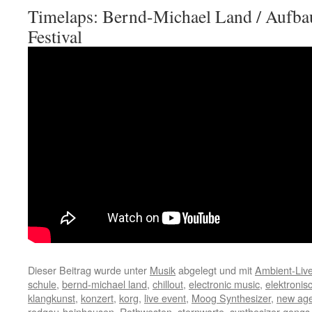
Timelaps: Bernd-Michael Land / Aufba
Festival
Dieser Beitrag wurde unter
Musik
abgelegt und mit
Ambient-Liv
schule
,
bernd-michael land
,
chillout
,
electronic music
,
elektronis
klangkunst
,
konzert
,
korg
,
live event
,
Moog Synthesizer
,
new ag
rodgau-hainhausen
,
Rothwesten
,
sternwarte
,
synthesizer gongs