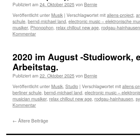
Publiziert am
24. Oktober 2025
von
Bernie
Veröffentlicht unter
Musik
|
Verschlagwortet mit
aliens-project
,
a
schule
,
bernd-michael land
,
electronic music – elektronische mu
musiker
,
Phonophon
,
relax chillout new age
,
rodgau-hainhausen
Kommentar
2020 im August -Studiowork, 
Arbeitstag.
Publiziert am
22. Oktober 2025
von
Bernie
Veröffentlicht unter
Musik
,
Studio
|
Verschlagwortet mit
aliens-pr
berliner schule
,
bernd-michael land
,
electronic music – elektron
musician musiker
,
relax chillout new age
,
rodgau-hainhausen
,
sy
Kommentar
←
Ältere Beiträge