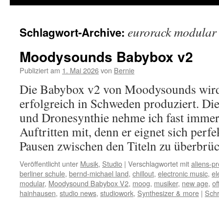
eurorack modular
Schlagwort-Archive:
Moodysounds Babybox v2
Publiziert am
1. Mai 2026
von
Bernie
Die Babybox v2 von Moodysounds wird 
erfolgreich in Schweden produziert. Di
und Dronesynthie nehme ich fast immer
Auftritten mit, denn er eignet sich perf
Pausen zwischen den Titeln zu überbr
Veröffentlicht unter
Musik
,
Studio
|
Verschlagwortet mit
aliens-pr
berliner schule
,
bernd-michael land
,
chillout
,
electronic music
,
el
modular
,
Moodysound Babybox V2
,
moog
,
musiker
,
new age
,
o
hainhausen
,
studio news
,
studiowork
,
Synthesizer & more
|
Sch