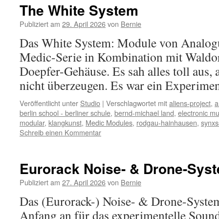
The White System
Publiziert am
29. April 2026
von
Bernie
Das White System: Module von Analogu
Medic-Serie in Kombination mit Waldo
Doepfer-Gehäuse. Es sah alles toll aus,
nicht überzeugen. Es war ein Experim
Veröffentlicht unter
Studio
|
Verschlagwortet mit
aliens-project
,
a
berlin school - berliner schule
,
bernd-michael land
,
electronic mu
modular
,
klangkunst
,
Medic Modules
,
rodgau-hainhausen
,
synxs
Schreib einen Kommentar
Eurorack Noise- & Drone-Syst
Publiziert am
27. April 2026
von
Bernie
Das (Eurorack-) Noise- & Drone-Syste
Anfang an für das experimentelle Sound