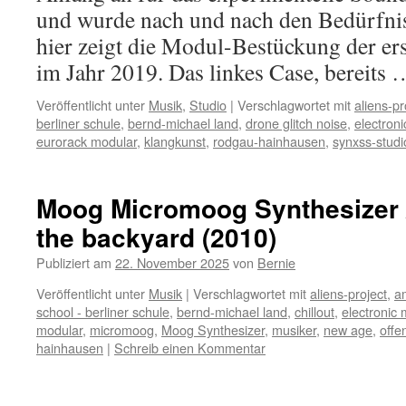
und wurde nach und nach den Bedürfnis
hier zeigt die Modul-Bestückung der er
im Jahr 2019. Das linkes Case, bereits
Veröffentlicht unter
Musik
,
Studio
|
Verschlagwortet mit
aliens-pr
berliner schule
,
bernd-michael land
,
drone glitch noise
,
electron
eurorack modular
,
klangkunst
,
rodgau-hainhausen
,
synxss-studi
Moog Micromoog Synthesizer /
the backyard (2010)
Publiziert am
22. November 2025
von
Bernie
Veröffentlicht unter
Musik
|
Verschlagwortet mit
aliens-project
,
a
school - berliner schule
,
bernd-michael land
,
chillout
,
electronic 
modular
,
micromoog
,
Moog Synthesizer
,
musiker
,
new age
,
offe
hainhausen
|
Schreib einen Kommentar