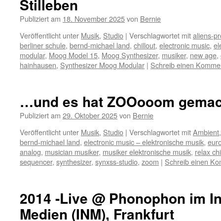
Stilleben
Publiziert am
18. November 2025
von
Bernie
Veröffentlicht unter
Musik
,
Studio
|
Verschlagwortet mit
aliens-pr
berliner schule
,
bernd-michael land
,
chillout
,
electronic music
,
el
modular
,
Moog Model 15
,
Moog Synthesizer
,
musiker
,
new age
,
hainhausen
,
Synthesizer Moog Modular
|
Schreib einen Komme
…und es hat ZOOooom gemac
Publiziert am
29. Oktober 2025
von
Bernie
Veröffentlicht unter
Musik
,
Studio
|
Verschlagwortet mit
Ambient
bernd-michael land
,
electronic music – elektronische musik
,
eur
analog
,
musician musiker
,
musiker elektronische musik
,
relax ch
sequencer
,
synthesizer
,
synxss-studio
,
zoom
|
Schreib einen K
2014 -Live @ Phonophon im Ins
Medien (INM), Frankfurt