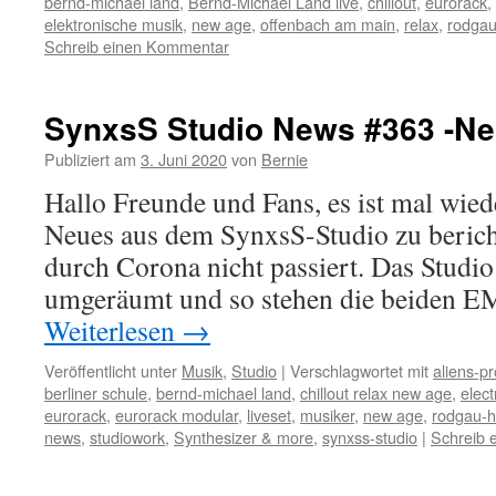
bernd-michael land
,
Bernd-Michael Land live
,
chillout
,
eurorack
,
elektronische musik
,
new age
,
offenbach am main
,
relax
,
rodgau
Schreib einen Kommentar
SynxsS Studio News #363 -Neu
Publiziert am
3. Juni 2020
von
Bernie
Hallo Freunde und Fans, es ist mal wied
Neues aus dem SynxsS-Studio zu berichte
durch Corona nicht passiert. Das Studi
umgeräumt und so stehen die beiden 
Weiterlesen
→
Veröffentlicht unter
Musik
,
Studio
|
Verschlagwortet mit
aliens-pr
berliner schule
,
bernd-michael land
,
chillout relax new age
,
elect
eurorack
,
eurorack modular
,
liveset
,
musiker
,
new age
,
rodgau-
news
,
studiowork
,
Synthesizer & more
,
synxss-studio
|
Schreib 