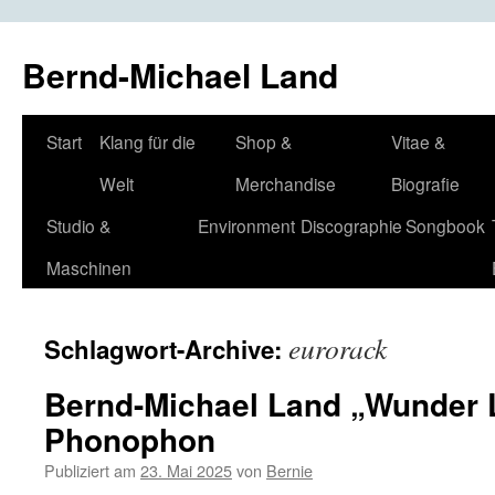
Bernd-Michael Land
Zum
Start
Klang für die
Shop &
Vitae &
Inhalt
Welt
Merchandise
Biografie
springen
Studio &
Environment
Discographie
Songbook
Maschinen
eurorack
Schlagwort-Archive:
Bernd-Michael Land „Wunder L
Phonophon
Publiziert am
23. Mai 2025
von
Bernie