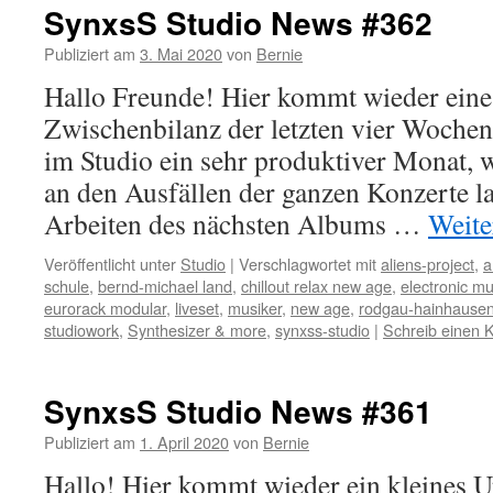
SynxsS Studio News #362
Publiziert am
3. Mai 2020
von
Bernie
Hallo Freunde! Hier kommt wieder eine
Zwischenbilanz der letzten vier Woche
im Studio ein sehr produktiver Monat, w
an den Ausfällen der ganzen Konzerte l
Arbeiten des nächsten Albums …
Weite
Veröffentlicht unter
Studio
|
Verschlagwortet mit
aliens-project
,
a
schule
,
bernd-michael land
,
chillout relax new age
,
electronic mu
eurorack modular
,
liveset
,
musiker
,
new age
,
rodgau-hainhause
studiowork
,
Synthesizer & more
,
synxss-studio
|
Schreib einen
SynxsS Studio News #361
Publiziert am
1. April 2020
von
Bernie
Hallo! Hier kommt wieder ein kleines 