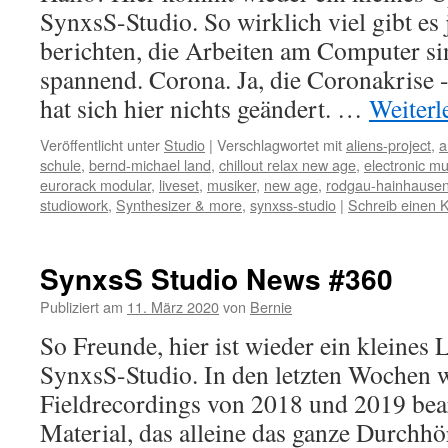
SynxsS-Studio. So wirklich viel gibt es j
berichten, die Arbeiten am Computer sin
spannend. Corona. Ja, die Coronakris
hat sich hier nichts geändert. …
Weiterl
Veröffentlicht unter
Studio
|
Verschlagwortet mit
aliens-project
,
a
schule
,
bernd-michael land
,
chillout relax new age
,
electronic mu
eurorack modular
,
liveset
,
musiker
,
new age
,
rodgau-hainhause
studiowork
,
Synthesizer & more
,
synxss-studio
|
Schreib einen
SynxsS Studio News #360
Publiziert am
11. März 2020
von
Bernie
So Freunde, hier ist wieder ein kleines
SynxsS-Studio. In den letzten Wochen 
Fieldrecordings von 2018 und 2019 bearb
Material, das alleine das ganze Durchhö