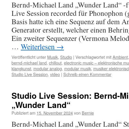
Bernd-Michael Land „Wunder Land“ -f
Live Session recorded für Phonophon (g
Basis hatte ich eine Sequenz auf dem A
Generator erstellt, welcher einen Behri
Ein zweiter Sequenzer (Vermona Melodic
…
Weiterlesen
→
Veröffentlicht unter
Musik
,
Studio
|
Verschlagwortet mit
Ambient
bernd-michael land
,
chillout
,
electronic music – elektronische mu
klangkunst
,
modular analog
,
modular musik
,
musiker elektronis
Studio Live Session
,
video
|
Schreib einen Kommentar
Studio Live Session: Bernd-M
„Wunder Land“
Publiziert am
15. November 2024
von
Bernie
Bernd-Michael Land „Wunder Land“ Stu