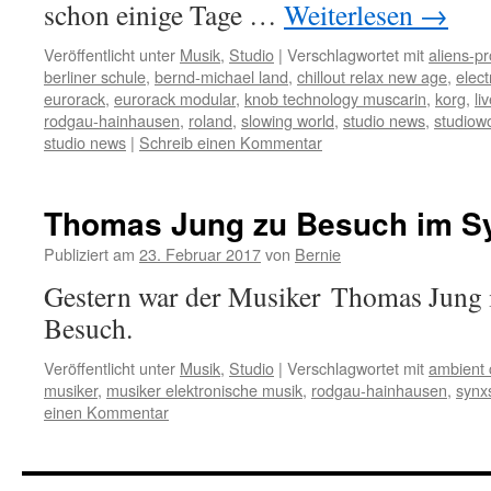
schon einige Tage …
Weiterlesen
→
Veröffentlicht unter
Musik
,
Studio
|
Verschlagwortet mit
aliens-pr
berliner schule
,
bernd-michael land
,
chillout relax new age
,
elect
eurorack
,
eurorack modular
,
knob technology muscarin
,
korg
,
li
rodgau-hainhausen
,
roland
,
slowing world
,
studio news
,
studiow
studio news
|
Schreib einen Kommentar
Thomas Jung zu Besuch im S
Publiziert am
23. Februar 2017
von
Bernie
Gestern war der Musiker Thomas Jung 
Besuch.
Veröffentlicht unter
Musik
,
Studio
|
Verschlagwortet mit
ambient c
musiker
,
musiker elektronische musik
,
rodgau-hainhausen
,
synx
einen Kommentar