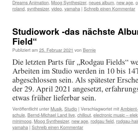
Dreams Animation
,
Moog Synthesizer
,
neues album
,
new age
,
o
roland
,
synthesizer
,
video
,
yamaha
|
Schreib einen Kommentar
Studiowork -das nächste Alb
Field“
Publiziert am
25. Februar 2021
von
Bernie
Die letzten Parts für „Rodgau Fields“ we
Arbeiten im Studio werden in 10 bis 14
abgeschlossen sein. Als spätester Ersc
der 29. April 2021 angesetzt, erfahrun
etwas früher lieferbar sein.
Veröffentlicht unter
Musik
,
Studio
|
Verschlagwortet mit
Ambient-
schule
,
Bernd-Michael Land live
,
chillout
,
electronic music – ele
minimoog
,
Moog Synthesizer
,
new age
,
rodgau field
,
rodgau-ha
yamaha
|
Schreib einen Kommentar