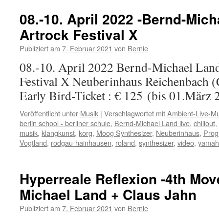
08.-10. April 2022 -Bernd-Mich
Artrock Festival X
Publiziert am
7. Februar 2021
von
Bernie
08.-10. April 2022 Bernd-Michael Land
Festival X Neuberinhaus Reichenbach (
Early Bird-Ticket : € 125 (bis 01.März 
Veröffentlicht unter
Musik
|
Verschlagwortet mit
Ambient-Live-Mu
berlin school - berliner schule
,
Bernd-Michael Land live
,
chillout
,
musik
,
klangkunst
,
korg
,
Moog Synthesizer
,
Neuberinhaus
,
Prog
Vogtland
,
rodgau-hainhausen
,
roland
,
synthesizer
,
video
,
yamah
Hyperreale Reflexion -4th Mo
Michael Land + Claus Jahn
Publiziert am
7. Februar 2021
von
Bernie