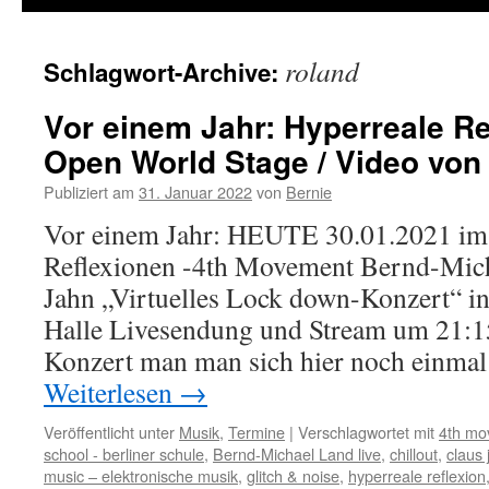
roland
Schlagwort-Archive:
Vor einem Jahr: Hyperreale Re
Open World Stage / Video von
Publiziert am
31. Januar 2022
von
Bernie
Vor einem Jahr: HEUTE 30.01.2021 im
Reflexionen -4th Movement Bernd-Mic
Jahn „Virtuelles Lock down-Konzert“ i
Halle Livesendung und Stream um 21:1
Konzert man man sich hier noch einmal
Weiterlesen
→
Veröffentlicht unter
Musik
,
Termine
|
Verschlagwortet mit
4th mo
school - berliner schule
,
Bernd-Michael Land live
,
chillout
,
claus 
music – elektronische musik
,
glitch & noise
,
hyperreale reflexion