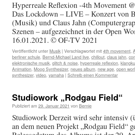
Hyperreale Reflexion -4th Movement @
Das Lockdown – LIVE – Konzert von 
(Musik) und Claus Jahn (Computergraph
Szenen – aufgezeichnet in der Open Wo
16.01.2021. © OF-TV 2021
Veröffentlicht unter
Musik
|
Verschlagwortet mit
4th movement
,
A
berliner schule
,
Bernd-Michael Land live
,
chillout
,
claus jahn
,
co
elektronische musik
,
glitch & noise
,
hyperreale reflexion
,
klangku
Animation
,
Moog Synthesizer
,
neues album
,
new age
,
open wor
synthesizer
,
video
,
yamaha
|
Schreib einen Kommentar
Studiowork „Rodgau Field“
Publiziert am
29. Januar 2021
von
Bernie
Studiowork Derzeit wird sehr intensiv (
an dem neuen Projekt „Rodgau Field“ ge
Releasedatum des Albums ist der 29. Ap