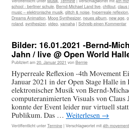
Veröffentlicht unter
Musik
,
Termine
|
Verschlagwortet mit
4th mo
school - berliner schule
,
Bernd-Michael Land live
,
chillout
,
claus 
music – elektronische musik
,
glitch & noise
,
hyperreale reflexion
Dreams Animation
,
Moog Synthesizer
,
neues album
,
new age
,
o
roland
,
synthesizer
,
video
,
yamaha
|
Schreib einen Kommentar
Bilder: 16.01.2021 -Bernd-Mic
Jahn / live @ Open World Hall
Publiziert am
20. Januar 2021
von
Bernie
Hyperreale Reflexion -4th Movement Ei
Januar 2021 in der Open Stage Halle in
elektronischer Musik von Bernd-Micha
computeranimierten Visuals von Claus 
konnte der Event leider nur virtuell stat
Publikum. Das …
Weiterlesen
→
Veröffentlicht unter
Termine
|
Verschlagwortet mit
4th movement