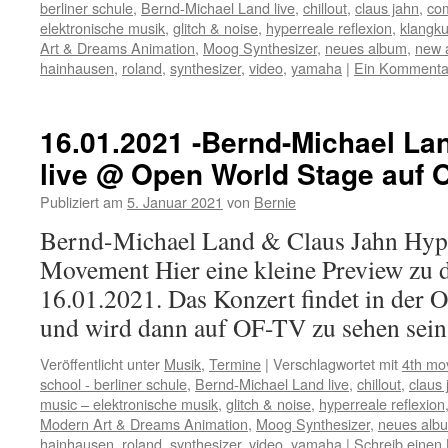
berliner schule
,
Bernd-Michael Land live
,
chillout
,
claus jahn
,
co
elektronische musik
,
glitch & noise
,
hyperreale reflexion
,
klangku
Art & Dreams Animation
,
Moog Synthesizer
,
neues album
,
new 
hainhausen
,
roland
,
synthesizer
,
video
,
yamaha
|
Ein Kommenta
16.01.2021 -Bernd-Michael Lan
live @ Open World Stage auf 
Publiziert am
5. Januar 2021
von
Bernie
Bernd-Michael Land & Claus Jahn Hype
Movement Hier eine kleine Preview zu
16.01.2021. Das Konzert findet in der O
und wird dann auf OF-TV zu sehen sein
Veröffentlicht unter
Musik
,
Termine
|
Verschlagwortet mit
4th mo
school - berliner schule
,
Bernd-Michael Land live
,
chillout
,
claus 
music – elektronische musik
,
glitch & noise
,
hyperreale reflexion
Modern Art & Dreams Animation
,
Moog Synthesizer
,
neues alb
hainhausen
,
roland
,
synthesizer
,
video
,
yamaha
|
Schreib eine