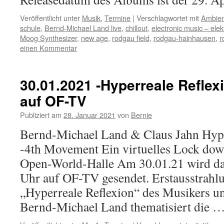
Veröffentlicht unter
Musik
,
Termine
|
Verschlagwortet mit
Ambien
schule
,
Bernd-Michael Land live
,
chillout
,
electronic music – ele
Moog Synthesizer
,
new age
,
rodgau field
,
rodgau-hainhausen
,
r
einen Kommentar
30.01.2021 -Hyperreale Reflex
auf OF-TV
Publiziert am
28. Januar 2021
von
Bernie
Bernd-Michael Land & Claus Jahn Hype
-4th Movement Ein virtuelles Lock dow
Open-World-Halle Am 30.01.21 wird d
Uhr auf OF-TV gesendet. Erstausstrahl
„Hyperreale Reflexion“ des Musikers u
Bernd-Michael Land thematisiert die 