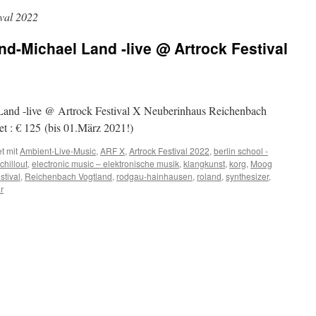
ival 2022
rnd-Michael Land -live @ Artrock Festival
Land -live @ Artrock Festival X Neuberinhaus Reichenbach
et : € 125 (bis 01.März 2021!)
t mit
Ambient-Live-Music
,
ARF X
,
Artrock Festival 2022
,
berlin school -
chillout
,
electronic music – elektronische musik
,
klangkunst
,
korg
,
Moog
stival
,
Reichenbach Vogtland
,
rodgau-hainhausen
,
roland
,
synthesizer
,
r