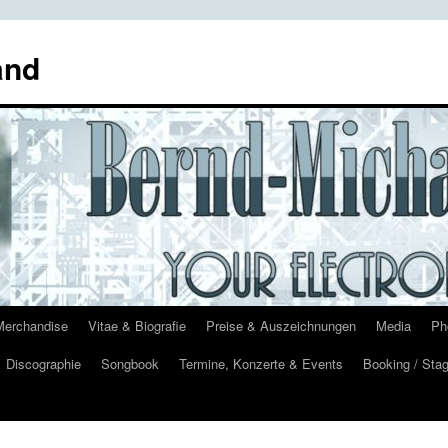
and
Merchandise
Vitae & Biografie
Preise & Auszeichnungen
Media
Ph
Discographie
Songbook
Termine, Konzerte & Events
Booking / Stag