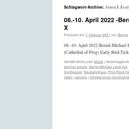
Artrock Fest
Schlagwort-Archive:
08.-10. April 2022 -Be
X
Publiziert am
7. Februar 2021
von
Bernie
08.-10. April 2022 Bernd-Michael 
(Cathedral of Prog) Early Bird-Tick
Veröffentlicht unter
Musik
|
Verschlagworte
berliner schule
,
Bernd-Michael Land live
,
Synthesizer
,
Neuberinhaus
,
Prog Rock Fe
video
,
yamaha
|
Schreib einen Kommenta