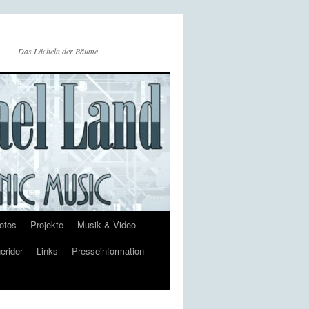
Das Lächeln der Bäume
otos
Projekte
Musik & Video
erider
Links
Presseinformation