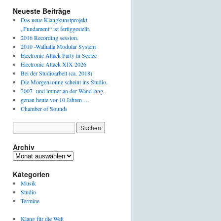
Neueste Beiträge
Das neue Klangkunstprojekt
„Fundament“ ist fertiggestellt.
2016 Recording session.
2010 -Walhalla Modular System
Electronic Attack Party in Seelze
Electronic Attack XIX 2026
Bei der Studioarbeit (ca. 2018)
Die Morgensonne scheint ins Studio.
2007 -und immer an der Wand lang.
genau heute vor 10 Jahren …
Chamber of Sounds
Archiv
Archiv
Kategorien
Musik
Studio
Termine
Klang für die Welt