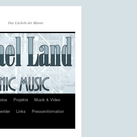
Das Lächeln der Bäume
otos
Projekte
Musik & Video
erider
Links
Presseinformation