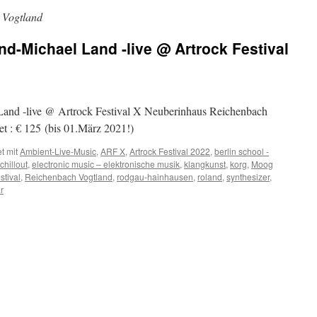
 Vogtland
rnd-Michael Land -live @ Artrock Festival
Land -live @ Artrock Festival X Neuberinhaus Reichenbach
et : € 125 (bis 01.März 2021!)
t mit
Ambient-Live-Music
,
ARF X
,
Artrock Festival 2022
,
berlin school -
chillout
,
electronic music – elektronische musik
,
klangkunst
,
korg
,
Moog
stival
,
Reichenbach Vogtland
,
rodgau-hainhausen
,
roland
,
synthesizer
,
r