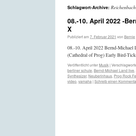
Reichenbach
Schlagwort-Archive:
08.-10. April 2022 -Be
X
Publiziert am
7. Februar 2021
von
Bernie
08.-10. April 2022 Bernd-Michael 
(Cathedral of Prog) Early Bird-Tick
Veröffentlicht unter
Musik
|
Verschlagworte
berliner schule
,
Bernd-Michael Land live
,
Synthesizer
,
Neuberinhaus
,
Prog Rock Fe
video
,
yamaha
|
Schreib einen Kommenta