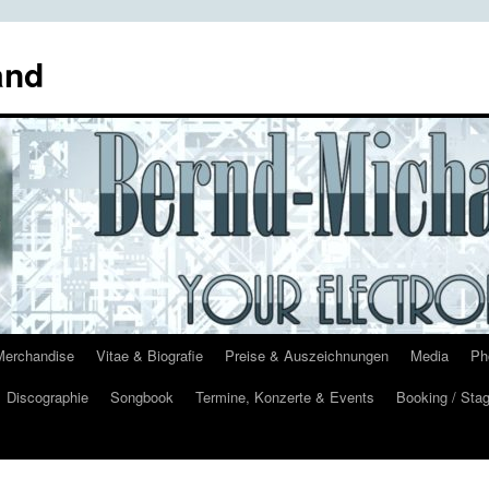
and
Merchandise
Vitae & Biografie
Preise & Auszeichnungen
Media
Ph
Discographie
Songbook
Termine, Konzerte & Events
Booking / Stag