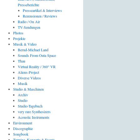
Presseberichte
Presseartikel & Interviews
Rezensionen / Reviews
Radio / On Air
TV-Sendungen
Photos
Projekte
Musik & Video
Bernd-Michael Land
Sounds From Outa Space
Thau
Virtual Reality / 360° VR
Aliens-Project
Diverse Videos
Musik
Studio & Maschinen
Archiv
Studio
Studio-Tagebuch
very rare Synthesizers
Acoustic Instruments
Environment
Discographie
Songbook
Termine, Konzerte & Events