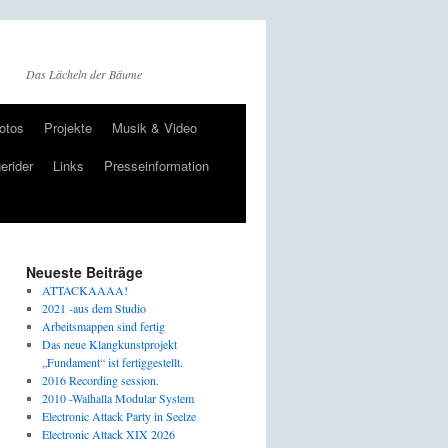
Das Lächeln der Bäume
otos
Projekte
Musik & Video
erider
Links
Presseinformation
Neueste Beiträge
ATTACKAAAA!
2021 -aus dem Studio
Arbeitsmappen sind fertig
Das neue Klangkunstprojekt
„Fundament“ ist fertiggestellt.
2016 Recording session.
2010 -Walhalla Modular System
Electronic Attack Party in Seelze
Electronic Attack XIX 2026