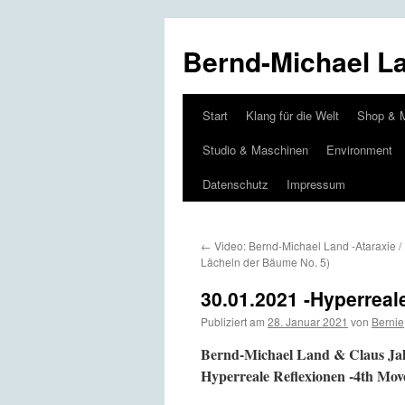
Bernd-Michael L
Start
Klang für die Welt
Shop & 
Zum
Studio & Maschinen
Environment
Inhalt
Datenschutz
Impressum
springen
←
Video: Bernd-Michael Land -Ataraxie / 
Lächeln der Bäume No. 5)
30.01.2021 -Hyperreal
Publiziert am
28. Januar 2021
von
Bernie
Bernd-Michael Land & Claus Ja
Hyperreale Reflexionen -4th Mo