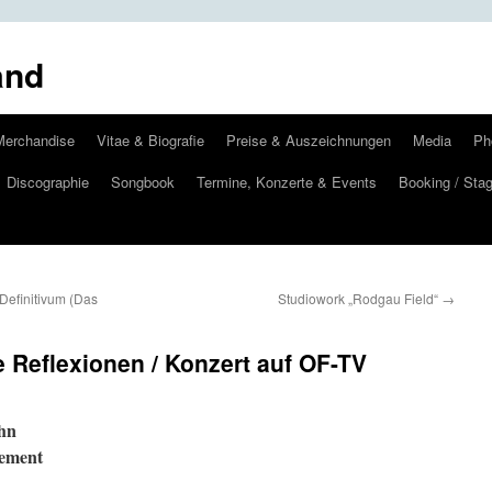
and
Merchandise
Vitae & Biografie
Preise & Auszeichnungen
Media
Ph
Discographie
Songbook
Termine, Konzerte & Events
Booking / Stag
Definitivum (Das
Studiowork „Rodgau Field“
→
e Reflexionen / Konzert auf OF-TV
hn
vement