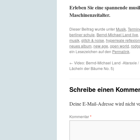
Erleben Sie eine spannende musik
Maschinenzeitalter.
Dieser Beitrag wurde unter
Musik
,
Termin
berliner schule
,
Bernd-Michael Land live
,
musik
,
glitch & noise
,
hyperreale reflexion
neues album
,
new age
,
open world
,
rodg
ein Lesezeichen auf den
Permalink
.
←
Video: Bernd-Michael Land -Ataraxie / 
Lächeln der Bäume No. 5)
Schreibe einen Kommen
Deine E-Mail-Adresse wird nicht ver
Kommentar
*