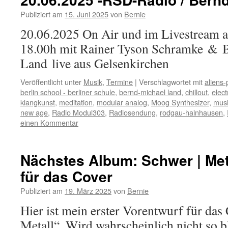
Publiziert am
15. Juni 2025
von
Bernie
20.06.2025 On Air und im Livestream 
18.00h mit Rainer Tyson Schramke & 
Land live aus Gelsenkirchen
Veröffentlicht unter
Musik
,
Termine
|
Verschlagwortet mit
aliens-
berlin school - berliner schule
,
bernd-michael land
,
chillout
,
elect
klangkunst
,
meditation
,
modular analog
,
Moog Synthesizer
,
musi
new age
,
Radio Modul303
,
Radiosendung
,
rodgau-hainhausen
,
einen Kommentar
Nächstes Album: Schwer | Met
für das Cover
Publiziert am
19. März 2025
von
Bernie
Hier ist mein erster Vorentwurf für das
Metall“. Wird wahrscheinlich nicht so bl