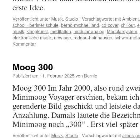
erste Idee.
Veröffentlicht unter
Musik
,
Studio
|
Verschlagwortet mit
Ambient
school - berliner schule
,
bernd-michael land
,
cd-cover
,
chillout
,
e
musik
,
klangkunst
,
meditation
,
modular analog
,
Modularsystem
,
elektronische musik
,
new age
,
rodgau-hainhausen
,
schwer-metal
Kommentar
Moog 300
Publiziert am
11. Februar 2025
von
Bernie
Moog 300 Im Jahr 2000, also rund zwei 
Minimoog Voyager erschien, bekam ich 
gerenderte Bild geschickt und leistete 
Anzahlung. Damals lautete die Bezeich
Minimoog noch „300“ . Erst viel späte
Veröffentlicht unter
Musik
,
Studio
|
Verschlagwortet mit
aliens-pr