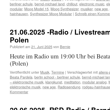
berliner schule
,
bernd-michael land
,
chillout
,
electronic music
,
el
modular
,
Moog Model 15
,
Moog Synthesizer
,
musiker
,
new age
,
hainhausen
,
Synthesizer Moog Modular
|
Schreib einen Komme
21.06.2025 -Radio / Livestream
Polen
Publiziert am
21. Juni 2025
von
Bernie
Heute im Radio um 19:00 Uhr bei Beata
(Polen)
Veröffentlicht unter
Musik
,
Termine
|
Verschlagwortet mit
aliens-
Beata Pardela
,
berlin school - berliner schule
,
bernd-michael la
– elektronische musik
,
klangkunst
,
meditation
,
modular analog
,
elektronische musik
,
new age
,
Radiosendung
,
rodgau-hainhaus
Kommentar
20.06.2025 -RSD-Radio / Bern