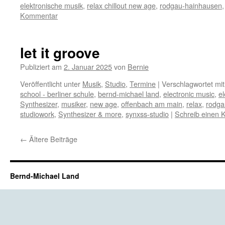
elektronische musik
,
relax chillout new age
,
rodgau-hainhausen
Kommentar
let it groove
Publiziert am
2. Januar 2025
von
Bernie
Veröffentlicht unter
Musik
,
Studio
,
Termine
|
Verschlagwortet mit
school - berliner schule
,
bernd-michael land
,
electronic music
,
e
Synthesizer
,
musiker
,
new age
,
offenbach am main
,
relax
,
rodga
studiowork
,
Synthesizer & more
,
synxss-studio
|
Schreib einen
←
Ältere Beiträge
Bernd-Michael Land