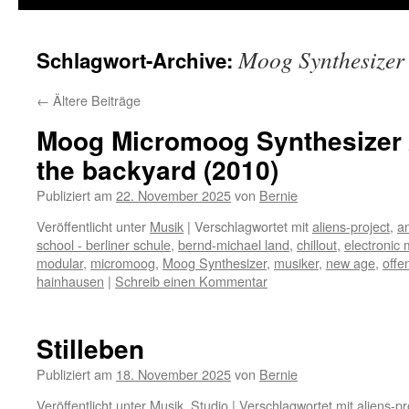
Moog Synthesizer
Schlagwort-Archive:
←
Ältere Beiträge
Moog Micromoog Synthesizer /
the backyard (2010)
Publiziert am
22. November 2025
von
Bernie
Veröffentlicht unter
Musik
|
Verschlagwortet mit
aliens-project
,
a
school - berliner schule
,
bernd-michael land
,
chillout
,
electronic 
modular
,
micromoog
,
Moog Synthesizer
,
musiker
,
new age
,
offe
hainhausen
|
Schreib einen Kommentar
Stilleben
Publiziert am
18. November 2025
von
Bernie
Veröffentlicht unter
Musik
,
Studio
|
Verschlagwortet mit
aliens-pr