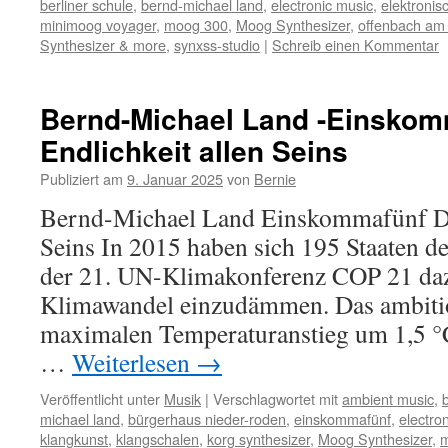
berliner schule
,
bernd-michael land
,
electronic music
,
elektronis
minimoog voyager
,
moog 300
,
Moog Synthesizer
,
offenbach am
Synthesizer & more
,
synxss-studio
|
Schreib einen Kommentar
Bernd-Michael Land -Einskomm
Endlichkeit allen Seins
Publiziert am
9. Januar 2025
von
Bernie
Bernd-Michael Land Einskommafünf Die
Seins In 2015 haben sich 195 Staaten d
der 21. UN-Klimakonferenz COP 21 dazu
Klimawandel⁠ einzudämmen. Das ambition
maximalen Temperaturanstieg um 1,5 °
…
Weiterlesen
→
Veröffentlicht unter
Musik
|
Verschlagwortet mit
ambient music
,
b
michael land
,
bürgerhaus nieder-roden
,
einskommafünf
,
electro
klangkunst
,
klangschalen
,
korg synthesizer
,
Moog Synthesizer
,
m