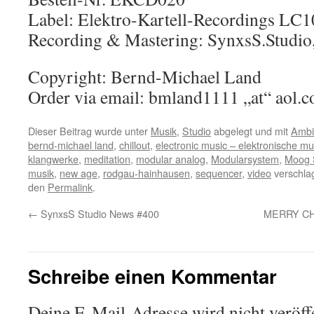
Label: Elektro-Kartell-Recordings LC
Recording & Mastering: SynxsS.Studi
Copyright: Bernd-Michael Land
Order via email: bmland1111 „at“ aol.
Dieser Beitrag wurde unter
Musik
,
Studio
abgelegt und mit
Ambi
bernd-michael land
,
chillout
,
electronic music – elektronische mu
klangwerke
,
meditation
,
modular analog
,
Modularsystem
,
Moog 
musik
,
new age
,
rodgau-hainhausen
,
sequencer
,
video
verschlag
den
Permalink
.
←
SynxsS Studio News #400
MERRY CH
Schreibe einen Kommentar
Deine E-Mail-Adresse wird nicht veröffe