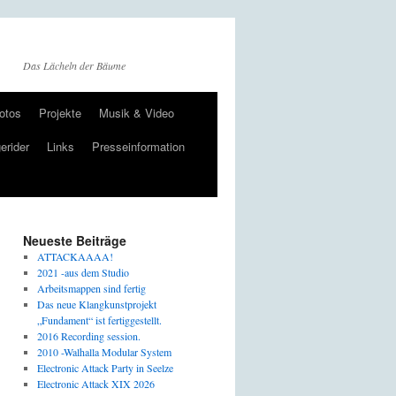
Das Lächeln der Bäume
otos
Projekte
Musik & Video
erider
Links
Presseinformation
Neueste Beiträge
ATTACKAAAA!
2021 -aus dem Studio
Arbeitsmappen sind fertig
Das neue Klangkunstprojekt
„Fundament“ ist fertiggestellt.
2016 Recording session.
2010 -Walhalla Modular System
Electronic Attack Party in Seelze
Electronic Attack XIX 2026