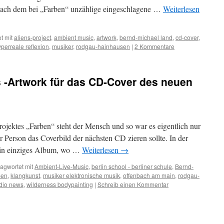
Nach dem bei „Farben“ unzählige eingeschlagene …
Weiterlesen
t mit
aliens-project
,
ambient music
,
artwork
,
bernd-michael land
,
cd-cover
,
perreale reflexion
,
musiker
,
rodgau-hainhausen
|
2 Kommentare
 -Artwork für das CD-Cover des neuen
rojektes „Farben“ steht der Mensch und so war es eigentlich nur
 Person das Coverbild der nächsten CD zieren sollte. In der
ein einziges Album, wo …
Weiterlesen
→
agwortet mit
Ambient-Live-Music
,
berlin school - berliner schule
,
Bernd-
ben
,
klangkunst
,
musiker elektronische musik
,
offenbach am main
,
rodgau-
udio news
,
wilderness bodypainting
|
Schreib einen Kommentar