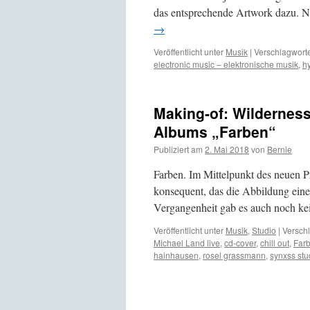
das entsprechende Artwork dazu. 
→
Veröffentlicht unter
Musik
|
Verschlagworte
electronic music – elektronische musik
,
hy
Making-of: Wilderness
Albums „Farben“
Publiziert am
2. Mai 2018
von
Bernie
Farben. Im Mittelpunkt des neuen P
konsequent, das die Abbildung einer
Vergangenheit gab es auch noch k
Veröffentlicht unter
Musik
,
Studio
|
Verschl
Michael Land live
,
cd-cover
,
chill out
,
Far
hainhausen
,
rosel grassmann
,
synxss st