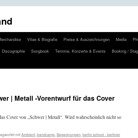
and
Merchandise
Vitae & Biografie
Preise & Auszeichnungen
Media
Ph
Discographie
Songbook
Termine, Konzerte & Events
Booking / Stag
r | Metall -Vorentwurf für das Cover
 das Cover von „Schwer | Metall“. Wird wahrscheinlich nicht so
agwortet mit
Ambient
,
bandcamp
,
Begegnungen
,
berlin school - berliner