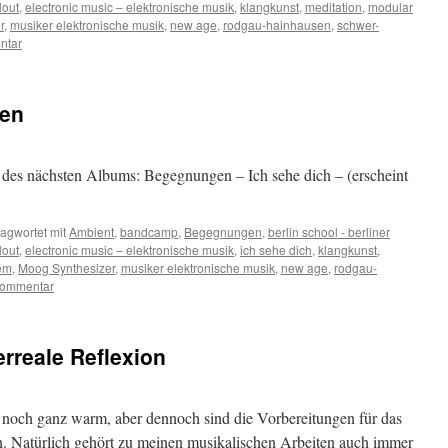
lout
,
electronic music – elektronische musik
,
klangkunst
,
meditation
,
modular
r
,
musiker elektronische musik
,
new age
,
rodgau-hainhausen
,
schwer-
ntar
gen
 des nächsten Albums: Begegnungen – Ich sehe dich – (erscheint
agwortet mit
Ambient
,
bandcamp
,
Begegnungen
,
berlin school - berliner
lout
,
electronic music – elektronische musik
,
ich sehe dich
,
klangkunst
,
em
,
Moog Synthesizer
,
musiker elektronische musik
,
new age
,
rodgau-
Kommentar
rreale Reflexion
 noch ganz warm, aber dennoch sind die Vorbereitungen für das
en. Natürlich gehört zu meinen musikalischen Arbeiten auch immer