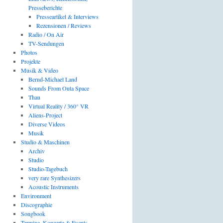
Presseberichte
Presseartikel & Interviews
Rezensionen / Reviews
Radio / On Air
TV-Sendungen
Photos
Projekte
Musik & Video
Bernd-Michael Land
Sounds From Outa Space
Thau
Virtual Reality / 360° VR
Aliens-Project
Diverse Videos
Musik
Studio & Maschinen
Archiv
Studio
Studio-Tagebuch
very rare Synthesizers
Acoustic Instruments
Environment
Discographie
Songbook
Termine, Konzerte & Events