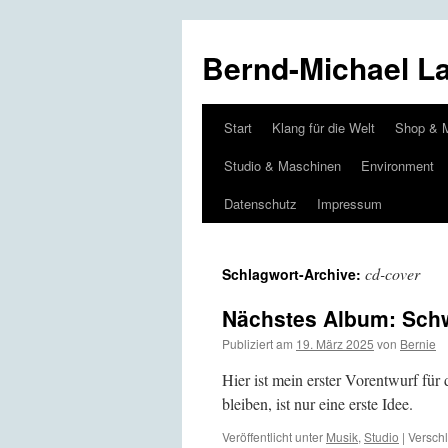
Bernd-Michael L
Start
Klang für die Welt
Shop & 
Zum
Studio & Maschinen
Environment
Inhalt
Datenschutz
Impressum
springen
cd-cover
Schlagwort-Archive:
Nächstes Album: Schwe
Publiziert am
19. März 2025
von
Bernie
Hier ist mein erster Vorentwurf für
bleiben, ist nur eine erste Idee.
Veröffentlicht unter
Musik
,
Studio
|
Verschl