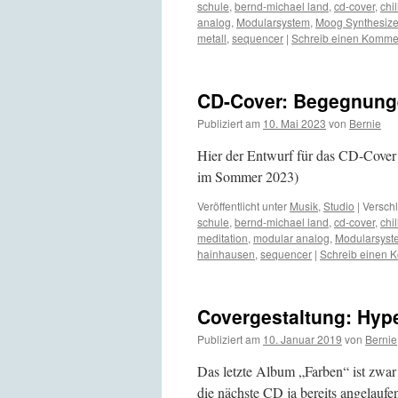
schule
,
bernd-michael land
,
cd-cover
,
chil
analog
,
Modularsystem
,
Moog Synthesize
metall
,
sequencer
|
Schreib einen Komme
CD-Cover: Begegnun
Publiziert am
10. Mai 2023
von
Bernie
Hier der Entwurf für das CD-Cover
im Sommer 2023)
Veröffentlicht unter
Musik
,
Studio
|
Verschl
schule
,
bernd-michael land
,
cd-cover
,
chil
meditation
,
modular analog
,
Modularsyst
hainhausen
,
sequencer
|
Schreib einen 
Covergestaltung: Hype
Publiziert am
10. Januar 2019
von
Bernie
Das letzte Album „Farben“ ist zwar
die nächste CD ja bereits angelauf