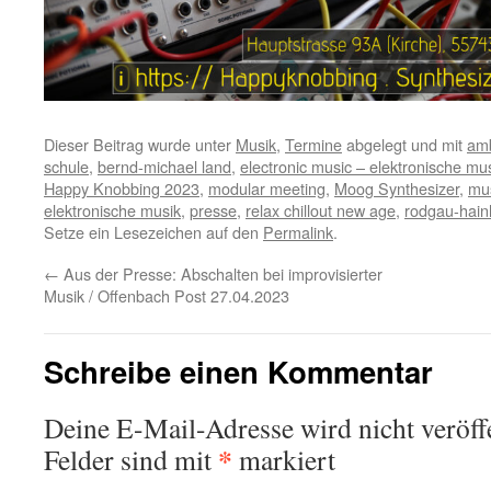
Dieser Beitrag wurde unter
Musik
,
Termine
abgelegt und mit
amb
schule
,
bernd-michael land
,
electronic music – elektronische mu
Happy Knobbing 2023
,
modular meeting
,
Moog Synthesizer
,
mus
elektronische musik
,
presse
,
relax chillout new age
,
rodgau-hai
Setze ein Lesezeichen auf den
Permalink
.
←
Aus der Presse: Abschalten bei improvisierter
Musik / Offenbach Post 27.04.2023
Schreibe einen Kommentar
Deine E-Mail-Adresse wird nicht veröffe
*
Felder sind mit
markiert