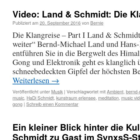
Video: Land & Schmidt: Die Kla
Publiziert am
20. September 2016
von
Bernie
Die Klangreise – Part I Land & Schmidt
weiter“ Bernd-Michael Land und Hans-
entführen Sie in die Bergwelt des Hima
Gong und Elektronik geht es klanglich 
schneebedeckten Gipfel der höchsten B
Weiterlesen
→
Veröffentlicht unter
Musik
|
Verschlagwortet mit
Ambient
,
bernd-
music
,
HaDi Schmidt
,
kunstraum erlensee
,
meditation
,
music vi
gong
|
Schreib einen Kommentar
Ein kleiner Blick hinter die Ku
Schmidt zu Gast im SynxsS-St