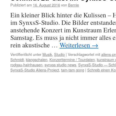
Publiziert am
16. August 2016
von
Bernie
Ein kleiner Blick hinter die Kulissen –
im SynxsS-Studio. Die Bilder entstanden
anstehende Konzert im Kunstraum Erl
Samstag. Es muss ja nicht immer alles e
rein akustische …
Weiterlesen
→
Veröffentlicht unter
Musik
,
Studio
|
Verschlagwortet mit
aliens-pr
Schmidt
,
klangschalen
,
Konzerttermine / Tourdaten
,
kunstraum 
rodgau-hainhausen
,
synxss studio news
,
SynxsS-Studio — Schla
SynxsS-Studio Aliens-Project
,
tam-tam gong
|
Schreib einen K