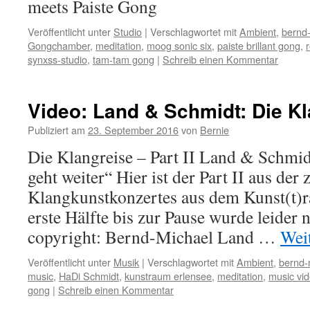
meets Paiste Gong
Veröffentlicht unter
Studio
|
Verschlagwortet mit
Ambient
,
bernd-
Gongchamber
,
meditation
,
moog sonic six
,
paiste brillant gong
,
synxss-studio
,
tam-tam gong
|
Schreib einen Kommentar
Video: Land & Schmidt: Die Kla
Publiziert am
23. September 2016
von
Bernie
Die Klangreise – Part II Land & Schmid
geht weiter“ Hier ist der Part II aus der
Klangkunstkonzertes aus dem Kunst(t)r
erste Hälfte bis zur Pause wurde leider 
copyright: Bernd-Michael Land …
Wei
Veröffentlicht unter
Musik
|
Verschlagwortet mit
Ambient
,
bernd-
music
,
HaDi Schmidt
,
kunstraum erlensee
,
meditation
,
music vi
gong
|
Schreib einen Kommentar