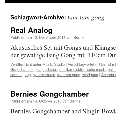
tam-tam gong
Schlagwort-Archive:
Real Analog
Publiziert am
12. Dezember 2016
von
Bernie
Akustisches Set mit Gongs und Klangsch
der gewaltige Feng Gong mit 110cm Du
Veröffentlicht unter
Musik
,
Studio
|
Verschlagwortet mit
bernd-mi
Gongchamber
,
klangschalen
,
musiker elektronische musik
,
paist
sonnengong
,
synxss-studio
,
tam-tam gong
,
windgong
|
Schreib
Bernies Gongchamber
Publiziert am
14. Oktober 2016
von
Bernie
Bernies Gongchamber and Singin Bowls