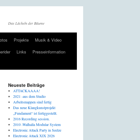
Das Lächeln der Bäume
otos
Projekte
Musik & Video
erider
Links
Presseinformation
Neueste Beiträge
ATTACKAAAA!
2021 -aus dem Studio
Arbeitsmappen sind fertig
Das neue Klangkunstprojekt
„Fundament“ ist fertiggestellt.
2016 Recording session.
2010 -Walhalla Modular System
Electronic Attack Party in Seelze
Electronic Attack XIX 2026