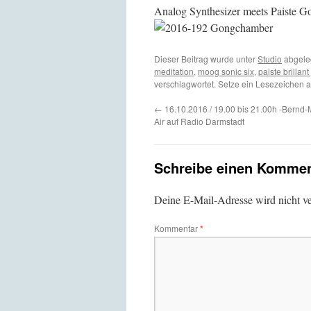
Analog Synthesizer meets Paiste G
Dieser Beitrag wurde unter
Studio
abgele
meditation
,
moog sonic six
,
paiste brillan
verschlagwortet. Setze ein Lesezeichen 
←
16.10.2016 / 19.00 bis 21.00h -Bernd
Air auf Radio Darmstadt
Schreibe einen Kommen
Deine E-Mail-Adresse wird nicht ver
Kommentar
*