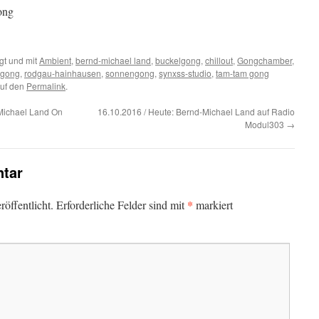
ong
gt und mit
Ambient
,
bernd-michael land
,
buckelgong
,
chillout
,
Gongchamber
,
t gong
,
rodgau-hainhausen
,
sonnengong
,
synxss-studio
,
tam-tam gong
auf den
Permalink
.
-Michael Land On
16.10.2016 / Heute: Bernd-Michael Land auf Radio
Modul303
→
tar
*
öffentlicht.
Erforderliche Felder sind mit
markiert