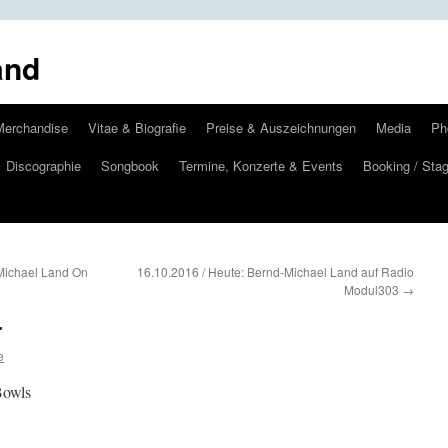
and
Merchandise
Vitae & Biografie
Preise & Auszeichnungen
Media
Ph
Discographie
Songbook
Termine, Konzerte & Events
Booking / Stag
-Michael Land On
16.10.2016 / Heute: Bernd-Michael Land auf Radio
Modul303
→
r
e
Bowls