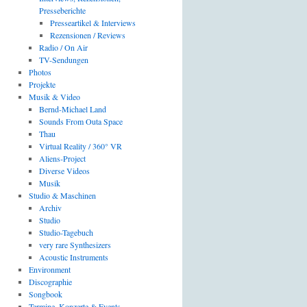
Presseberichte
Presseartikel & Interviews
Rezensionen / Reviews
Radio / On Air
TV-Sendungen
Photos
Projekte
Musik & Video
Bernd-Michael Land
Sounds From Outa Space
Thau
Virtual Reality / 360° VR
Aliens-Project
Diverse Videos
Musik
Studio & Maschinen
Archiv
Studio
Studio-Tagebuch
very rare Synthesizers
Acoustic Instruments
Environment
Discographie
Songbook
Termine, Konzerte & Events