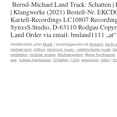
Bernd-Michael Land Track: Schatten | 
| Klangwerke (2021) Bestell-Nr. EKCD0
Kartell-Recordings LC10807 Recordin
SynxsS.Studio, D-63110 Rodgau Copyr
Land Order via email: bmland1111 „at“
Veröffentlicht unter
Musik
|
Verschlagwortet mit
Ambient
,
berlin 
michael land
,
chillout
,
electronic music – elektronische musik
,
kl
meditation
,
modular analog
,
Modularsystem
,
Moog Synthesizer
,
age
,
rodgau-hainhausen
,
Schatten | Licht
,
sequencer
,
video
|
Sc