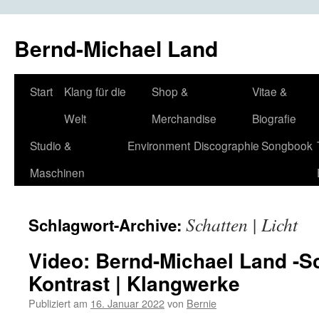
Bernd-Michael Land
Zum
Start
Klang für die
Shop &
Vitae &
Inhalt
Welt
Merchandise
Biografie
springen
Studio &
Environment
Discographie
Songbook
Maschinen
Schatten | Licht
Schlagwort-Archive:
Video: Bernd-Michael Land -Sch
Kontrast | Klangwerke
Publiziert am
16. Januar 2022
von
Bernie