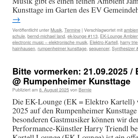
Musik gibt es einen feinen Ambient J
Kunsttage im Garten des EV Gemeinde
→
Veröffentlicht unter
Musik
,
Termine
|
Verschlagwortet mit
ambien
schule
,
bernd-michael land
,
ek-lounge #113
,
EK-Lounge Ambien
electronic music – elektronische musik
,
Elektro-Kartell
,
harry tri
hainhausen
,
rumpenheimer kunsttage
,
sequencer
,
Synthesizer 
Bitte vormerken: 21.09.2025 /
@ Rumpenheimer Kunsttage
Publiziert am
8. August 2025
von
Bernie
Die EK-Lounge (EK = Elektro Kartell)
2025 auf den Rumpenheimer Kunsttage a
besonderen Gastmusiker können wir den
Performance-Künstler Harry Triendl be
Kartell Lounge (EK-Lounge) ist ein offe