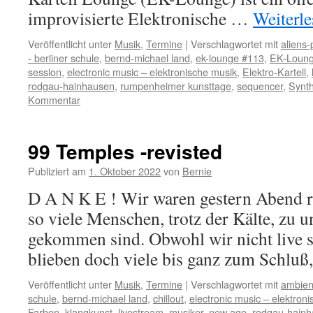
improvisierte Elektronische …
Weiterl
Veröffentlicht unter
Musik
,
Termine
|
Verschlagwortet mit
aliens-
- berliner schule
,
bernd-michael land
,
ek-lounge #113
,
EK-Loung
session
,
electronic music – elektronische musik
,
Elektro-Kartell
,
rodgau-hainhausen
,
rumpenheimer kunsttage
,
sequencer
,
Synth
Kommentar
99 Temples -revisted
Publiziert am
1. Oktober 2022
von
Bernie
D A N K E ! Wir waren gestern Abend re
so viele Menschen, trotz der Kälte, zu u
gekommen sind. Obwohl wir nicht live s
blieben doch viele bis ganz zum Schlu
Veröffentlicht unter
Musik
,
Termine
|
Verschlagwortet mit
ambien
schule
,
bernd-michael land
,
chillout
,
electronic music – elektron
Farben
,
klangkunst
,
livestream
,
musiker
,
new age
,
rodgau-hain