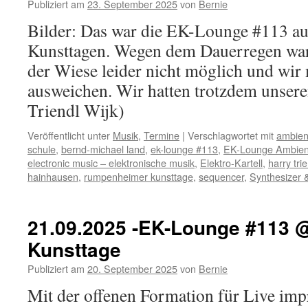
Publiziert am
23. September 2025
von
Bernie
Bilder: Das war die EK-Lounge #113 
Kunsttagen. Wegen dem Dauerregen war
der Wiese leider nicht möglich und wir
ausweichen. Wir hatten trotzdem unsere
Triendl Wijk)
Veröffentlicht unter
Musik
,
Termine
|
Verschlagwortet mit
ambien
schule
,
bernd-michael land
,
ek-lounge #113
,
EK-Lounge Ambien
electronic music – elektronische musik
,
Elektro-Kartell
,
harry tri
hainhausen
,
rumpenheimer kunsttage
,
sequencer
,
Synthesizer 
21.09.2025 -EK-Lounge #113
Kunsttage
Publiziert am
20. September 2025
von
Bernie
Mit der offenen Formation für Live imp