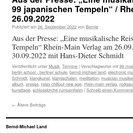
99 japanischen Tempeln“ / Rh
26.09.2022
Publiziert am
26. September 2022
von
Bernie
Aus der Presse: „Eine musikalische Rei
Tempeln“ Rhein-Main Verlag am 26.09
30.09.2022 mit Hans-Dieter Schmidt
Veröffentlicht unter
Musik
,
Termine
|
Verschlagwortet mit
99 mys
berlin school - berliner schule
,
bernd-michael land
,
electronic mu
Schmidt
,
klangkunst
,
klangschalen
,
meditation
,
musician musike
album
,
presse
,
relax chillout new age
,
rhein-main verlag
,
rodgau
kunsttage
,
schlosskirche rumpenheim
|
Schreib einen Komment
←
Ältere Beiträge
Bernd-Michael Land