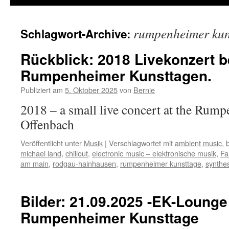
rumpenheimer kun
Schlagwort-Archive:
Rückblick: 2018 Livekonzert b
Rumpenheimer Kunsttagen.
Publiziert am
5. Oktober 2025
von
Bernie
2018 – a small live concert at the Rum
Offenbach
Veröffentlicht unter
Musik
|
Verschlagwortet mit
ambient music
,
b
michael land
,
chillout
,
electronic music – elektronische musik
,
Fa
am main
,
rodgau-hainhausen
,
rumpenheimer kunsttage
,
synthes
Bilder: 21.09.2025 -EK-Loung
Rumpenheimer Kunsttage