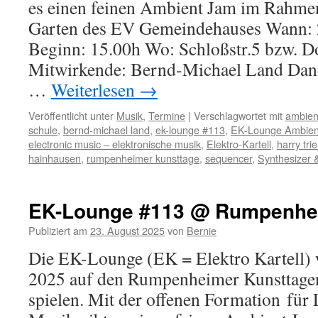
es einen feinen Ambient Jam im Rahme
Garten des EV Gemeindehauses Wann: 
Beginn: 15.00h Wo: Schloßstr.5 bzw. Do
Mitwirkende: Bernd-Michael Land Dani
…
Weiterlesen
→
Veröffentlicht unter
Musik
,
Termine
|
Verschlagwortet mit
ambien
schule
,
bernd-michael land
,
ek-lounge #113
,
EK-Lounge Ambien
electronic music – elektronische musik
,
Elektro-Kartell
,
harry tri
hainhausen
,
rumpenheimer kunsttage
,
sequencer
,
Synthesizer 
EK-Lounge #113 @ Rumpenhei
Publiziert am
23. August 2025
von
Bernie
Die EK-Lounge (EK = Elektro Kartell)
2025 auf den Rumpenheimer Kunsttagen
spielen. Mit der offenen Formation für 