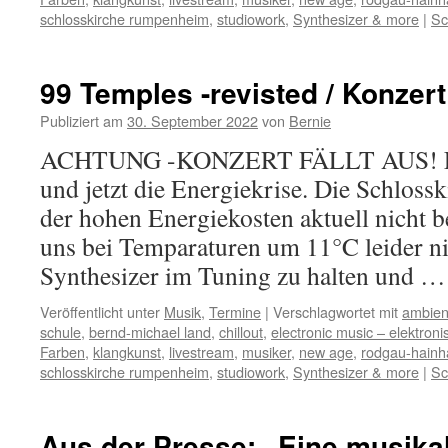
schlosskirche rumpenheim
,
studiowork
,
Synthesizer & more
|
Sc
99 Temples -revisted / Konzert 
Publiziert am
30. September 2022
von
Bernie
ACHTUNG -KONZERT FÄLLT AUS! Erst
und jetzt die Energiekrise. Die Schloss
der hohen Energiekosten aktuell nicht b
uns bei Temparaturen um 11°C leider ni
Synthesizer im Tuning zu halten und 
Veröffentlicht unter
Musik
,
Termine
|
Verschlagwortet mit
ambien
schule
,
bernd-michael land
,
chillout
,
electronic music – elektron
Farben
,
klangkunst
,
livestream
,
musiker
,
new age
,
rodgau-hain
schlosskirche rumpenheim
,
studiowork
,
Synthesizer & more
|
Sc
Aus der Presse: „Eine musika