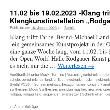
11.02 bis 19.02.2023 -Klang trif
Klangkunstinstallation „Rodga
Publiziert am
19. Januar 2023
von
Bernie
Klang trifft Farbe. Bernd-Michael Lan
-ein gemeinsames Kunstprojekt in der 
eine ganze Woche lang, vom 11.02. bis 
der Open World Halle Rodgauer Kunst pr
es nicht nur die …
Weiterlesen
→
Veröffentlicht unter
Musik
,
Termine
|
Verschlagwortet mit
ambien
schule
,
bernd-michael land
,
chillout
,
electronic music – elektron
Synthi VCS3
,
friedhelm meinass
,
hexagonisches Konzert
,
klang
synthesizer
,
Moog Synthesizer
,
musician musiker
,
new age
,
open
rodgau
,
rodgau field
,
sequencer
,
synthesizer
|
Schreib einen K
←
Ältere Beiträge