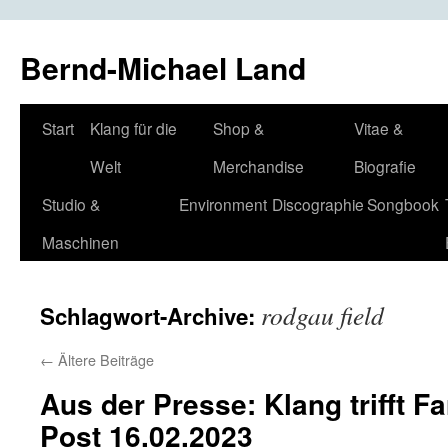
Bernd-Michael Land
Zum
Start
Klang für die
Shop &
Vitae &
Inhalt
Welt
Merchandise
Biografie
springen
Studio &
Environment
Discographie
Songbook
Maschinen
rodgau field
Schlagwort-Archive:
←
Ältere Beiträge
Aus der Presse: Klang trifft F
Post 16.02.2023