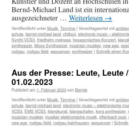
Künstler und Dozent an Hochschulen in
Bernd-Michael Land ist ein internation
ausgezeichneter …
Weiterlesen
→
Veröffentlicht unter
Musik
,
Termine
|
Verschlagwortet mit
ambien
schule
,
bernd-michael land
,
chillout
,
electronic music – elektron
Synthi VCS3
,
friedhelm meinass
,
hexagonisches Konzert
,
klang
synthesizer
,
Moog Synthesizer
,
musician musiker
,
new age
,
open
rodgau
,
rodgau field
,
sequencer
,
synthesizer
|
Schreib einen K
Aus der Presse: Leute, Leute 
01.02.2023
Publiziert am
1. Februar 2023
von
Bernie
Veröffentlicht unter
Musik
,
Termine
|
Verschlagwortet mit
ambien
schule
,
bernd-michael land
,
electronic music – elektronische mu
VCS3
,
EMS VCS3
,
klangkunst
,
klangschalen
,
korg synthesizer
,
musician musiker
,
musiker elektronische musik
,
offenbach post
,
new age
,
rodgau field
,
rodgau-hainhausen
,
sequencer
|
Schreib