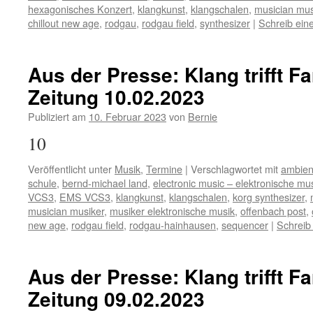
hexagonisches Konzert
,
klangkunst
,
klangschalen
,
musician mus
chillout new age
,
rodgau
,
rodgau field
,
synthesizer
|
Schreib ei
Aus der Presse: Klang trifft F
Zeitung 10.02.2023
Publiziert am
10. Februar 2023
von
Bernie
10
Veröffentlicht unter
Musik
,
Termine
|
Verschlagwortet mit
ambien
schule
,
bernd-michael land
,
electronic music – elektronische mu
VCS3
,
EMS VCS3
,
klangkunst
,
klangschalen
,
korg synthesizer
,
musician musiker
,
musiker elektronische musik
,
offenbach post
,
new age
,
rodgau field
,
rodgau-hainhausen
,
sequencer
|
Schreib
Aus der Presse: Klang trifft F
Zeitung 09.02.2023