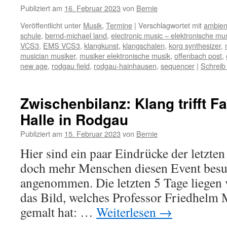
Publiziert am
16. Februar 2023
von
Bernie
Veröffentlicht unter
Musik
,
Termine
|
Verschlagwortet mit
ambien
schule
,
bernd-michael land
,
electronic music – elektronische mu
VCS3
,
EMS VCS3
,
klangkunst
,
klangschalen
,
korg synthesizer
,
musician musiker
,
musiker elektronische musik
,
offenbach post
,
new age
,
rodgau field
,
rodgau-hainhausen
,
sequencer
|
Schreib
Zwischenbilanz: Klang trifft F
Halle in Rodgau
Publiziert am
15. Februar 2023
von
Bernie
Hier sind ein paar Eindrücke der letzte
doch mehr Menschen diesen Event besuc
angenommen. Die letzten 5 Tage liegen v
das Bild, welches Professor Friedhel
gemalt hat: …
Weiterlesen
→