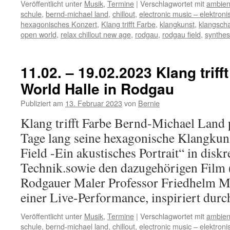
Veröffentlicht unter
Musik
,
Termine
|
Verschlagwortet mit
ambien
schule
,
bernd-michael land
,
chillout
,
electronic music – elektron
hexagonisches Konzert
,
Klang trifft Farbe
,
klangkunst
,
klangsch
open world
,
relax chillout new age
,
rodgau
,
rodgau field
,
synthes
11.02. – 19.02.2023 Klang triff
World Halle in Rodgau
Publiziert am
13. Februar 2023
von
Bernie
Klang trifft Farbe Bernd-Michael Land 
Tage lang seine hexagonische Klangkuns
Field -Ein akustisches Portrait“ in disk
Technik.sowie den dazugehörigen Film
Rodgauer Maler Professor Friedhelm M
einer Live-Performance, inspiriert du
Veröffentlicht unter
Musik
,
Termine
|
Verschlagwortet mit
ambien
schule
,
bernd-michael land
,
chillout
,
electronic music – elektron