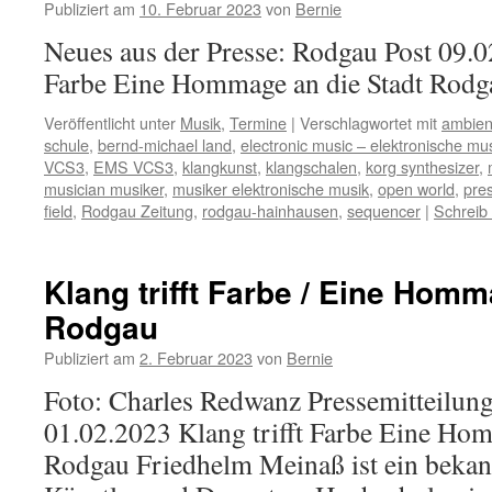
Publiziert am
10. Februar 2023
von
Bernie
Neues aus der Presse: Rodgau Post 09.02
Farbe Eine Hommage an die Stadt Rodg
Veröffentlicht unter
Musik
,
Termine
|
Verschlagwortet mit
ambien
schule
,
bernd-michael land
,
electronic music – elektronische mu
VCS3
,
EMS VCS3
,
klangkunst
,
klangschalen
,
korg synthesizer
,
musician musiker
,
musiker elektronische musik
,
open world
,
pre
field
,
Rodgau Zeitung
,
rodgau-hainhausen
,
sequencer
|
Schreib
Klang trifft Farbe / Eine Homm
Rodgau
Publiziert am
2. Februar 2023
von
Bernie
Foto: Charles Redwanz Pressemitteilun
01.02.2023 Klang trifft Farbe Eine Hom
Rodgau Friedhelm Meinaß ist ein bekan