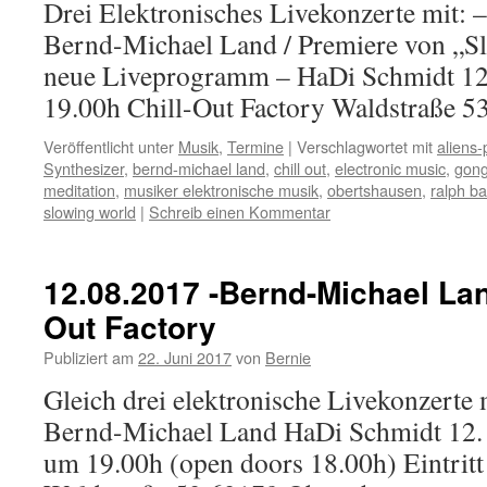
Drei Elektronisches Livekonzerte mit: 
Bernd-Michael Land / Premiere von „S
neue Liveprogramm – HaDi Schmidt 12.
19.00h Chill-Out Factory Waldstraße 5
Veröffentlicht unter
Musik
,
Termine
|
Verschlagwortet mit
aliens-
Synthesizer
,
bernd-michael land
,
chill out
,
electronic music
,
gong
meditation
,
musiker elektronische musik
,
obertshausen
,
ralph b
slowing world
|
Schreib einen Kommentar
12.08.2017 -Bernd-Michael Lan
Out Factory
Publiziert am
22. Juni 2017
von
Bernie
Gleich drei elektronische Livekonzerte
Bernd-Michael Land HaDi Schmidt 12.
um 19.00h (open doors 18.00h) Eintritt 