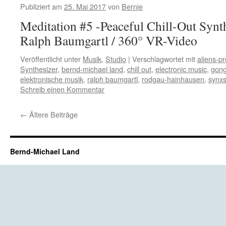
Publiziert am
25. Mai 2017
von
Bernie
Meditation #5 -Peaceful Chill-Out Synt
Ralph Baumgartl / 360° VR-Video
Veröffentlicht unter
Musik
,
Studio
|
Verschlagwortet mit
aliens-pr
Synthesizer
,
bernd-michael land
,
chill out
,
electronic music
,
gong
elektronische musik
,
ralph baumgartl
,
rodgau-hainhausen
,
synxs
Schreib einen Kommentar
←
Ältere Beiträge
Bernd-Michael Land