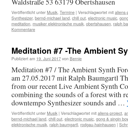
Waldstraße 53 63179 Obertshausen
Veröffentlicht unter
Musik
,
Termine
|
Verschlagwortet mit
aliens-
Synthesizer
,
bernd-michael land
,
chill out
,
electronic music
,
gong
meditation
,
musiker elektronische musik
,
obertshausen
,
ralph b
Kommentare
Meditation #7 -The Ambient Sy
Publiziert am
19. Juni 2017
von
Bernie
Meditation #7 / The Ambient Synth For
am 27.05.2017 mit Ralph Baumgartl This
from our recent Live Ambient Synth Co
combining the sounds of a forest with r
downtempo Synthesizer sounds and …
Veröffentlicht unter
Musik
|
Verschlagwortet mit
aliens-project
,
a
bernd-michael land
,
chill out
,
electronic music
,
gong & singin bo
elektronische musik
,
ralph baumgartl
,
rodgau-hainhausen
|
Schr