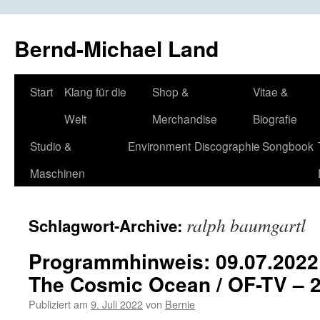
Bernd-Michael Land
Zum
Start
Klang für die
Shop &
Vitae &
Inhalt
Welt
Merchandise
Biografie
springen
Studio &
Environment
Discographie
Songbook
Maschinen
ralph baumgartl
Schlagwort-Archive:
Programmhinweis: 09.07.2022 
The Cosmic Ocean / OF-TV – 
Publiziert am
9. Juli 2022
von
Bernie