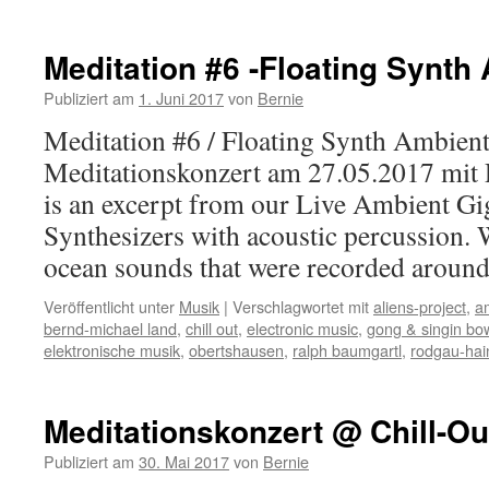
Meditation #6 -Floating Synth
Publiziert am
1. Juni 2017
von
Bernie
Meditation #6 / Floating Synth Ambien
Meditationskonzert am 27.05.2017 mit
is an excerpt from our Live Ambient G
Synthesizers with acoustic percussion. 
ocean sounds that were recorded aroun
Veröffentlicht unter
Musik
|
Verschlagwortet mit
aliens-project
,
a
bernd-michael land
,
chill out
,
electronic music
,
gong & singin bo
elektronische musik
,
obertshausen
,
ralph baumgartl
,
rodgau-ha
Meditationskonzert @ Chill-Ou
Publiziert am
30. Mai 2017
von
Bernie