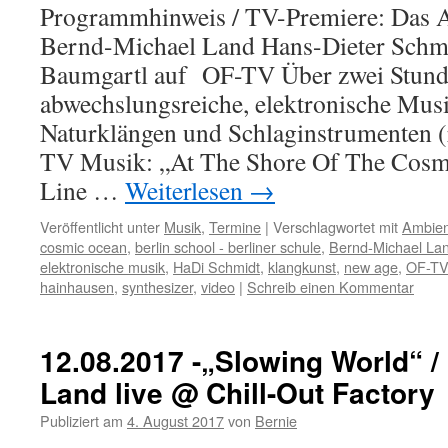
Programmhinweis / TV-Premiere: Das 
Bernd-Michael Land Hans-Dieter Schm
Baumgartl auf OF-TV Über zwei Stun
abwechslungsreiche, elektronische Musi
Naturklängen und Schlaginstrumenten (
TV Musik: „At The Shore Of The Cosm
Line …
Weiterlesen
→
Veröffentlicht unter
Musik
,
Termine
|
Verschlagwortet mit
Ambien
cosmic ocean
,
berlin school - berliner schule
,
Bernd-Michael Lan
elektronische musik
,
HaDi Schmidt
,
klangkunst
,
new age
,
OF-TV
hainhausen
,
synthesizer
,
video
|
Schreib einen Kommentar
12.08.2017 -„Slowing World“ /
Land live @ Chill-Out Factory
Publiziert am
4. August 2017
von
Bernie