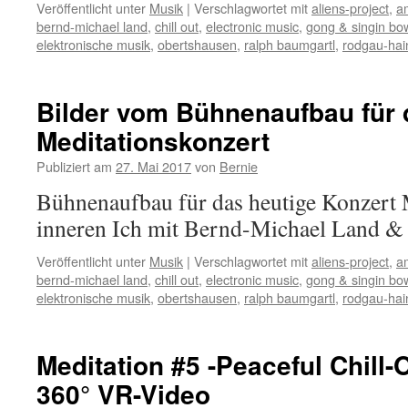
Veröffentlicht unter
Musik
|
Verschlagwortet mit
aliens-project
,
a
bernd-michael land
,
chill out
,
electronic music
,
gong & singin bo
elektronische musik
,
obertshausen
,
ralph baumgartl
,
rodgau-ha
Bilder vom Bühnenaufbau für 
Meditationskonzert
Publiziert am
27. Mai 2017
von
Bernie
Bühnenaufbau für das heutige Konzert
inneren Ich mit Bernd-Michael Land &
Veröffentlicht unter
Musik
|
Verschlagwortet mit
aliens-project
,
a
bernd-michael land
,
chill out
,
electronic music
,
gong & singin bo
elektronische musik
,
obertshausen
,
ralph baumgartl
,
rodgau-ha
Meditation #5 -Peaceful Chill-O
360° VR-Video