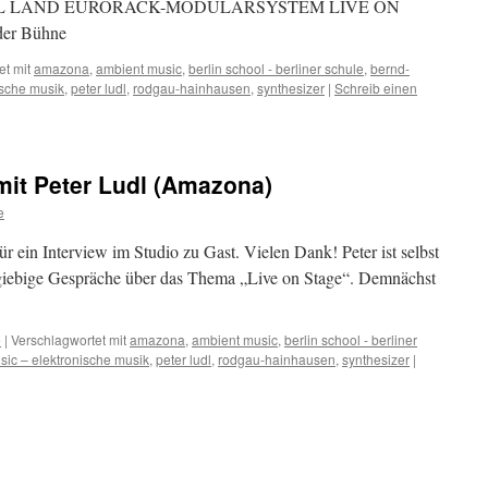
EL LAND EURORACK-MODULARSYSTEM LIVE ON
der Bühne
et mit
amazona
,
ambient music
,
berlin school - berliner schule
,
bernd-
ische musik
,
peter ludl
,
rodgau-hainhausen
,
synthesizer
|
Schreib einen
 mit Peter Ludl (Amazona)
e
ür ein Interview im Studio zu Gast. Vielen Dank! Peter ist selbst
sgiebige Gespräche über das Thema „Live on Stage“. Demnächst
e
|
Verschlagwortet mit
amazona
,
ambient music
,
berlin school - berliner
sic – elektronische musik
,
peter ludl
,
rodgau-hainhausen
,
synthesizer
|