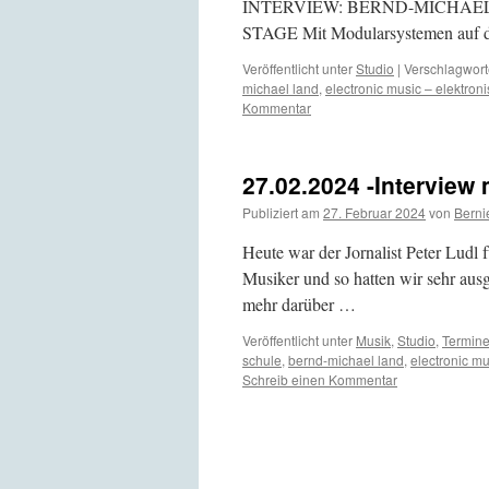
INTERVIEW: BERND-MICHA
STAGE Mit Modularsystemen auf 
Veröffentlicht unter
Studio
|
Verschlagwort
michael land
,
electronic music – elektron
Kommentar
27.02.2024 -Interview
Publiziert am
27. Februar 2024
von
Berni
Heute war der Jornalist Peter Ludl f
Musiker und so hatten wir sehr au
mehr darüber …
Veröffentlicht unter
Musik
,
Studio
,
Termin
schule
,
bernd-michael land
,
electronic mu
Schreib einen Kommentar