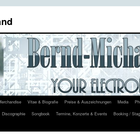
and
Merchandise
Vitae & Biografie
Preise & Auszeichnungen
Media
Ph
Discographie
Songbook
Termine, Konzerte & Events
Booking / Stag