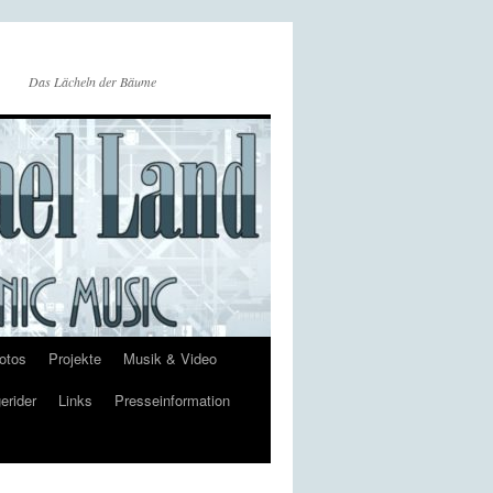
Das Lächeln der Bäume
otos
Projekte
Musik & Video
erider
Links
Presseinformation