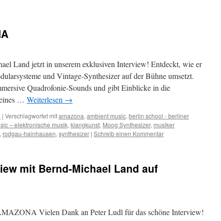
NA
ael Land jetzt in unserem exklusiven Interview! Entdeckt, wie er
odularsysteme und Vintage-Synthesizer auf der Bühne umsetzt.
immersive Quadrofonie-Sounds und gibt Einblicke in die
seines …
Weiterlesen
→
e
|
Verschlagwortet mit
amazona
,
ambient music
,
berlin school - berliner
sic – elektronische musik
,
klangkunst
,
Moog Synthesizer
,
musiker
,
rodgau-hainhausen
,
synthesizer
|
Schreib einen Kommentar
view mit Bernd-Michael Land auf
f AMAZONA Vielen Dank an Peter Ludl für das schöne Interview!