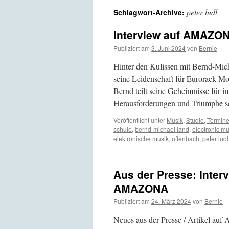
peter ludl
Schlagwort-Archive:
Interview auf AMAZO
Publiziert am
3. Juni 2024
von
Bernie
Hinter den Kulissen mit Bernd-Mich
seine Leidenschaft für Eurorack-M
Bernd teilt seine Geheimnisse für 
Herausforderungen und Triumphe 
Veröffentlicht unter
Musik
,
Studio
,
Termin
schule
,
bernd-michael land
,
electronic mu
elektronische musik
,
offenbach
,
peter ludl
Aus der Presse: Inter
AMAZONA
Publiziert am
24. März 2024
von
Bernie
Neues aus der Presse / Artikel au