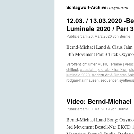
oxymoron
Schlagwort-Archive:
12.03. / 13.03.2020 -
Luminale 2020 / Part 3
Publiziert am
20. März 2020
von
Bernie
Bernd-Michael Land & Claus Jahn 
-4th Movement Part 3 Titel: Oxymo
Veröffentlicht unter
Musik
,
Termine
|
Versc
chillout
,
claus jahn
,
die fabrik frankfurt
,
el
luminale 2020
,
Modern Art & Dreams Ani
rodgau-hainhausen
,
sequencer
,
synthesi
Video: Bernd-Michael 
Publiziert am
30. Mai 2019
von
Bernie
Bernd-Michael Land Song: Oxymoro
3rd Movement Bestell-Nr.: EKCD 1
Mastering: SynxsS-Studio, Rodgau