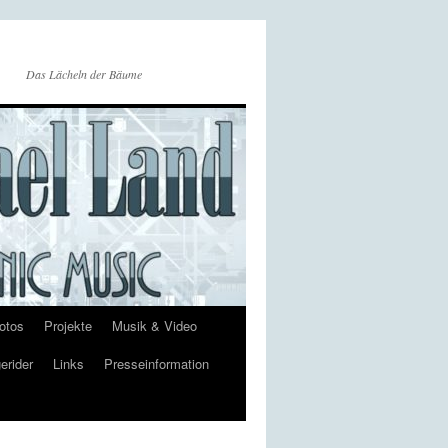
Das Lächeln der Bäume
otos
Projekte
Musik & Video
erider
Links
Presseinformation