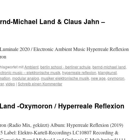
Bernd-Michael Land & Claus Jahn –
Luminale 2020 / Electronic Ambient Music Hyperreale Reflexion
ron
hlagwortet mit
Ambient
,
berlin school - berliner schule
,
bernd-michael land
,
ectronic music – elektronische musik
,
hyperreale reflexion
,
klangkunst
,
mation
,
modular analog
,
musiker elektronische musik
,
new age
,
oxymoron
,
zer
,
video
|
Schreib einen Kommentar
Land -Oxymoron / Hyperreale Reflexion
n (Radio Mix, gekürzt) Album: Hyperreale Reflexion (2019)
5 Label: Elektro-Kartell-Recordings LC10807 Recording &
 Copyright: Bernd-Michael Land Order via E-Mail: bmland1111