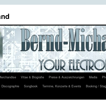
and
Merchandise
Vitae & Biografie
Preise & Auszeichnungen
Media
Ph
Discographie
Songbook
Termine, Konzerte & Events
Booking / Stag