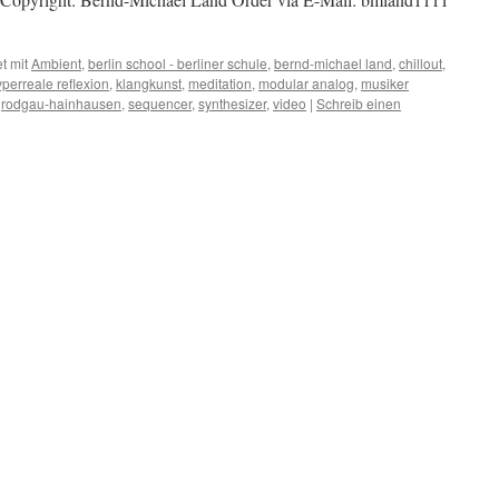
t mit
Ambient
,
berlin school - berliner schule
,
bernd-michael land
,
chillout
,
perreale reflexion
,
klangkunst
,
meditation
,
modular analog
,
musiker
,
rodgau-hainhausen
,
sequencer
,
synthesizer
,
video
|
Schreib einen