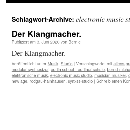
electronic music s
Schlagwort-Archive:
Der Klangmacher.
Publiziert am
3. Juni 2020
von
Bernie
Der Klangmacher.
Veröffentlicht unter
Musik
,
Studio
|
Verschlagwortet mit
aliens-pr
modular synthesizer
,
berlin school - berliner schule
,
bernd-micha
elektronische musik
,
electronic music studio
,
musician musiker
,
new age
,
rodgau-hainhausen
,
synxss-studio
|
Schreib einen K