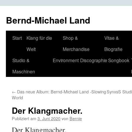
Bernd-Michael Land
Zum
Start
Klang für die
Shop &
Vitae &
Inhalt
Welt
Merchandise
Biografie
springen
Studio &
Environment
Discographie
Songbook
Maschinen
←
Das neue Album: Bernd-Michael Land -Slowing
SynxsS Studi
World
Der Klangmacher.
Publiziert am
3. Juni 2020
von
Bernie
Der Klangmacher.