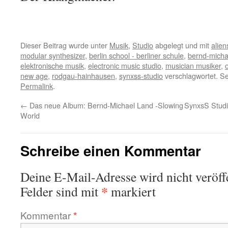
Dieser Beitrag wurde unter
Musik
,
Studio
abgelegt und mit
alien
modular synthesizer
,
berlin school - berliner schule
,
bernd-micha
elektronische musik
,
electronic music studio
,
musician musiker
,
new age
,
rodgau-hainhausen
,
synxss-studio
verschlagwortet. Se
Permalink
.
←
Das neue Album: Bernd-Michael Land -Slowing
SynxsS Studi
World
Schreibe einen Kommentar
Deine E-Mail-Adresse wird nicht veröffe
*
Felder sind mit
markiert
Kommentar
*