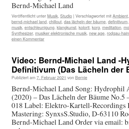
Bernd-Michael Land
Veröffentlicht unter
Musik
,
Studio
|
Verschlagwortet mit
Ambient
bernd-michael land
,
chillout
,
das lächeln der bäume
,
definitivum
musik
,
entschleunigung
,
klangkunst
,
kolorit
,
korg
,
meditation
,
mo
Synthesizer
,
musiker elektronische musik
,
new age
,
rodgau-hai
einen Kommentar
Video: Bernd-Michael Land -Hy
Definitivum (Das Lächeln der
Publiziert am
7. Februar 2021
von
Bernie
Bernd-Michael Land Song: Hydrophil 
(2020) – Das Lächeln der Bäume No.5 
018 Label: Elektro-Kartell-Recording
Mastering: SynxsS.Studio, D-63110 Ro
Bernd-Michael Land Order via email: 