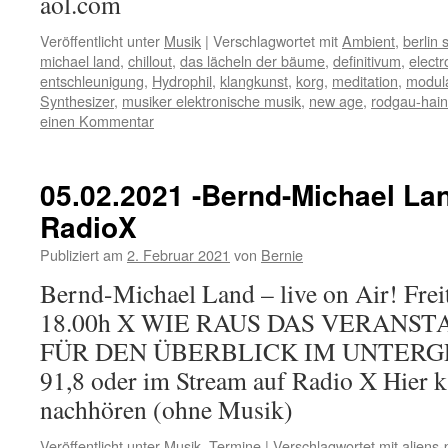
aol.com
Veröffentlicht unter
Musik
|
Verschlagwortet mit
Ambient
,
berlin 
michael land
,
chillout
,
das lächeln der bäume
,
definitivum
,
electr
entschleunigung
,
Hydrophil
,
klangkunst
,
korg
,
meditation
,
modul
Synthesizer
,
musiker elektronische musik
,
new age
,
rodgau-hai
einen Kommentar
05.02.2021 -Bernd-Michael Lan
RadioX
Publiziert am
2. Februar 2021
von
Bernie
Bernd-Michael Land – live on Air! Fre
18.00h X WIE RAUS DAS VERAN
FÜR DEN ÜBERBLICK IM UNTERGR
91,8 oder im Stream auf Radio X Hier 
nachhören (ohne Musik)
Veröffentlicht unter
Musik
,
Termine
|
Verschlagwortet mit
aliens-