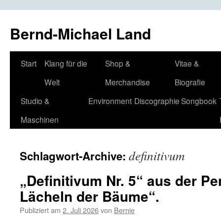
Bernd-Michael Land
Zum
Start
Klang für die
Shop &
Vitae &
Inhalt
Welt
Merchandise
Biografie
springen
Studio &
Environment
Discographie
Songbook
Maschinen
definitivum
Schlagwort-Archive:
„Definitivum Nr. 5“ aus der Pe
Lächeln der Bäume“.
Publiziert am
2. Juli 2026
von
Bernie