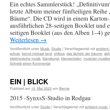
Ein echtes Sammlerstück! „Definitivum“
letzte Album meiner fünfteiligen Reihe
Bäume“. Die CD wird in einem Karton-
ausführlichen 28-seitigen Booklet und 
seitigen Booklet (aus den Alben 1–4) ge
Weiterlesen
→
Veröffentlicht unter
Musik
,
Studio
|
Verschlagwortet mit
ambient 
schule
,
bernd-michael land
,
chillout
,
das lächeln der bäume
,
def
elektronische musik
,
klangkunst
,
klangschalen
,
musician musike
Schreib einen Kommentar
EIN | BLICK
Publiziert am
10. Mai 2023
von
Bernie
2015 -SynxsS-Studio in Rodgau
Veröffentlicht unter
Studio
|
Verschlagwortet mit
ambient music
,