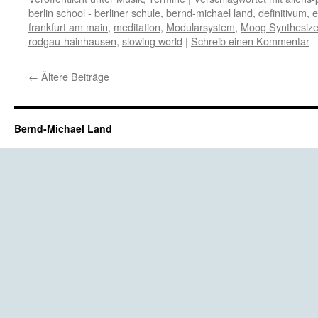
berlin school - berliner schule
,
bernd-michael land
,
definitivum
,
e
frankfurt am main
,
meditation
,
Modularsystem
,
Moog Synthesize
rodgau-hainhausen
,
slowing world
|
Schreib einen Kommentar
←
Ältere Beiträge
Bernd-Michael Land