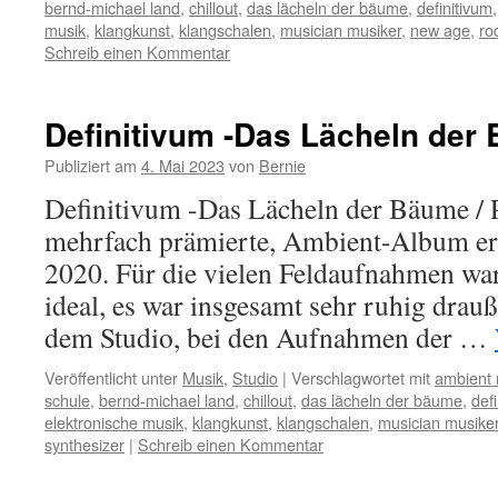
bernd-michael land
,
chillout
,
das lächeln der bäume
,
definitivum
musik
,
klangkunst
,
klangschalen
,
musician musiker
,
new age
,
ro
Schreib einen Kommentar
Definitivum -Das Lächeln der 
Publiziert am
4. Mai 2023
von
Bernie
Definitivum -Das Lächeln der Bäume / P
mehrfach prämierte, Ambient-Album e
2020. Für die vielen Feldaufnahmen wa
ideal, es war insgesamt sehr ruhig drauß
dem Studio, bei den Aufnahmen der …
Veröffentlicht unter
Musik
,
Studio
|
Verschlagwortet mit
ambient 
schule
,
bernd-michael land
,
chillout
,
das lächeln der bäume
,
def
elektronische musik
,
klangkunst
,
klangschalen
,
musician musike
synthesizer
|
Schreib einen Kommentar