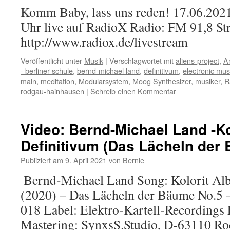
Komm Baby, lass uns reden! 17.06.202
Uhr live auf RadioX Radio: FM 91,8 St
http://www.radiox.de/livestream
Veröffentlicht unter
Musik
|
Verschlagwortet mit
aliens-project
,
A
- berliner schule
,
bernd-michael land
,
definitivum
,
electronic mus
main
,
meditation
,
Modularsystem
,
Moog Synthesizer
,
musiker
,
R
rodgau-hainhausen
|
Schreib einen Kommentar
Video: Bernd-Michael Land -Kol
Definitivum (Das Lächeln der
Publiziert am
9. April 2021
von
Bernie
Bernd-Michael Land Song: Kolorit Al
(2020) – Das Lächeln der Bäume No.5 
018 Label: Elektro-Kartell-Recording
Mastering: SynxsS.Studio, D-63110 Ro