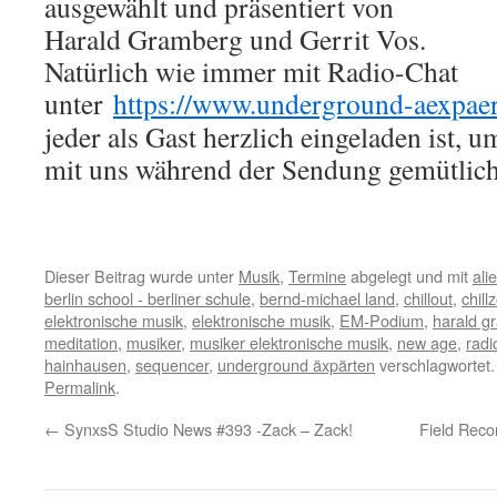
ausgewählt und präsentiert von
Harald Gramberg und Gerrit Vos.
Natürlich wie immer mit Radio-Chat
unter
https://www.underground-aexpaer
jeder als Gast herzlich eingeladen ist, u
mit uns während der Sendung gemütlich
Dieser Beitrag wurde unter
Musik
,
Termine
abgelegt und mit
ali
berlin school - berliner schule
,
bernd-michael land
,
chillout
,
chill
elektronische musik
,
elektronische musik
,
EM-Podium
,
harald g
meditation
,
musiker
,
musiker elektronische musik
,
new age
,
radi
hainhausen
,
sequencer
,
underground äxpärten
verschlagwortet.
Permalink
.
←
SynxsS Studio News #393 -Zack – Zack!
Field Reco