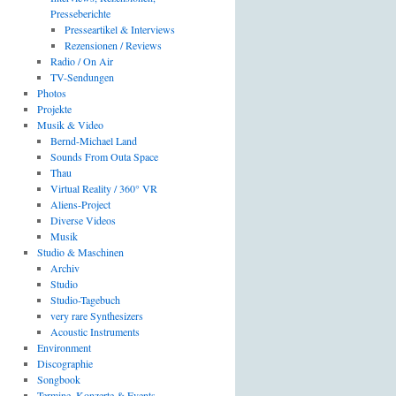
Presseberichte
Presseartikel & Interviews
Rezensionen / Reviews
Radio / On Air
TV-Sendungen
Photos
Projekte
Musik & Video
Bernd-Michael Land
Sounds From Outa Space
Thau
Virtual Reality / 360° VR
Aliens-Project
Diverse Videos
Musik
Studio & Maschinen
Archiv
Studio
Studio-Tagebuch
very rare Synthesizers
Acoustic Instruments
Environment
Discographie
Songbook
Termine, Konzerte & Events