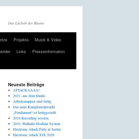
Das Lächeln der Bäume
otos
Projekte
Musik & Video
erider
Links
Presseinformation
Neueste Beiträge
ATTACKAAAA!
2021 -aus dem Studio
Arbeitsmappen sind fertig
Das neue Klangkunstprojekt
„Fundament“ ist fertiggestellt.
2016 Recording session.
2010 -Walhalla Modular System
Electronic Attack Party in Seelze
Electronic Attack XIX 2026