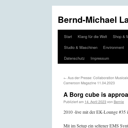
Bernd-Michael L
Start
Klang für die Welt
Shop & 
Zum
Studio & Maschinen
Environment
Inhalt
Datenschutz
Impressum
springen
←
Aus der Presse: Collaboration Musicale
Cameroon Magazine 11.04.2023
A Borg cube is approac
Publiziert am
14. April 2023
von
Bernie
2010 -live mit der EK-Lounge #35
Mit im Setup ein seltener EMS Sy