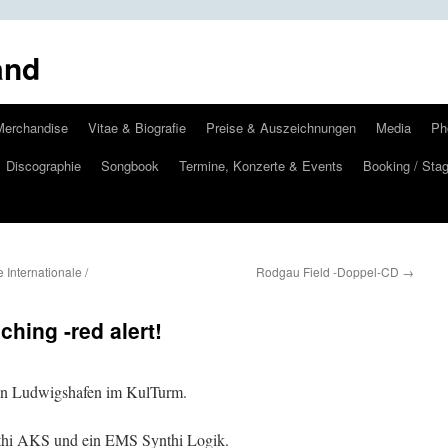
and
Merchandise
Vitae & Biografie
Preise & Auszeichnungen
Media
Ph
Discographie
Songbook
Termine, Konzerte & Events
Booking / Stag
 Internationale /
Rodgau Field -Doppel-CD
→
hing -red alert!
 in Ludwigshafen im KulTurm.
nthi AKS und ein EMS Synthi Logik.