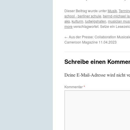
Dieser Beitrag wurde unter
Musik
,
Termin
school - berliner schule
,
bernd-michael l
aks
,
kulturm
,
ludwigshafen
,
musician mus
more
verschlagwortet. Setze ein Lesezei
←
Aus der Presse: Collaboration Musicale
Cameroon Magazine 11.04.2023
Schreibe einen Kommen
Deine E-Mail-Adresse wird nicht ver
Kommentar
*