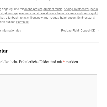
e
abgelegt und mit
aliens-project
,
ambient music
,
Analog-Synthesizer
,
berlin
and
,
ek-lounge
,
electronic music – elektronische musik
,
ems logik
,
ems synthi
iker
,
offenbach
,
relax chillout new age
,
rodgau-hainhausen
,
Synthesizer &
chen auf den
Permalink
.
 Internationale /
Rodgau Field -Doppel-CD
→
tar
*
öffentlicht.
Erforderliche Felder sind mit
markiert