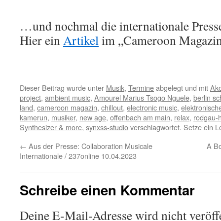
…und nochmal die internationale Press
Hier ein
Artikel
im „Cameroon Magazi
Dieser Beitrag wurde unter
Musik
,
Termine
abgelegt und mit
Ako
project
,
ambient music
,
Amourel Marius Tsogo Nguele
,
berlin sc
land
,
cameroon magazin
,
chillout
,
electronic music
,
elektronisch
kamerun
,
musiker
,
new age
,
offenbach am main
,
relax
,
rodgau-
Synthesizer & more
,
synxss-studio
verschlagwortet. Setze ein 
←
Aus der Presse: Collaboration Musicale
A Bo
Internationale / 237online 10.04.2023
Schreibe einen Kommentar
Deine E-Mail-Adresse wird nicht veröffe