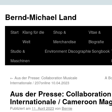
Bernd-Michael Land
Zum
Start
Klang für die
Shop &
Vitae &
Inhalt
Welt
Merchandise
Biografie
springen
Studio &
Environment
Discographie
Songbook
Maschinen
←
Aus der Presse: Collaboration Musicale
A Bo
Internationale / 237online 10.04.2023
Aus der Presse: Collaboration
Internationale / Cameroon Ma
Publiziert am
11. April 2023
von
Bernie