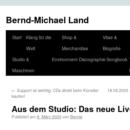
Bernd-Michael Land
Zum
Start
Klang für die
Shop &
Vitae &
Inhalt
Welt
Merchandise
Biografie
springen
Studio &
Environment
Discographie
Songbook
Maschinen
←
Support ist wichtig: CDs direkt beim Künstler
18.05.2023 
kaufen!
Aus dem Studio: Das neue Liv
Publiziert am
8. März 2023
von
Bernie