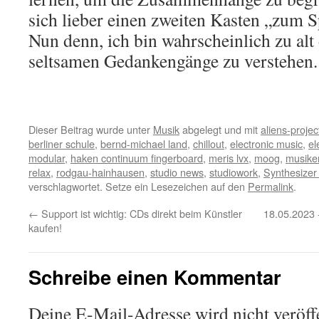
sich lieber einen zweiten Kasten „zum S
Nun denn, ich bin wahrscheinlich zu alt
seltsamen Gedankengänge zu verstehen.
Dieser Beitrag wurde unter
Musik
abgelegt und mit
aliens-projec
berliner schule
,
bernd-michael land
,
chillout
,
electronic music
,
el
modular
,
haken continuum fingerboard
,
meris lvx
,
moog
,
musike
relax
,
rodgau-hainhausen
,
studio news
,
studiowork
,
Synthesizer
verschlagwortet. Setze ein Lesezeichen auf den
Permalink
.
←
Support ist wichtig: CDs direkt beim Künstler
18.05.2023 
kaufen!
Schreibe einen Kommentar
Deine E-Mail-Adresse wird nicht veröffe