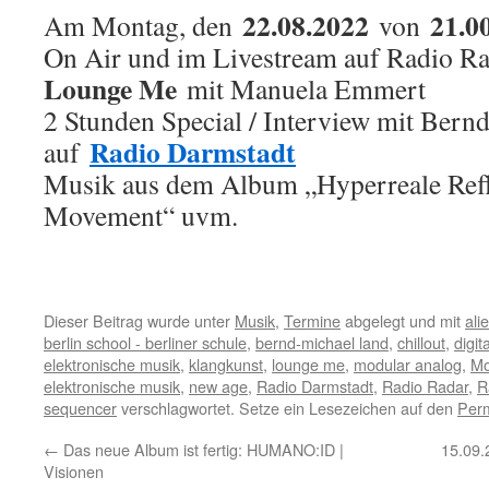
22.08.2022
21.0
Am Montag, den
von
On Air und im Livestream auf Radio R
Lounge Me
mit Manuela Emmert
2 Stunden Special / Interview mit Ber
Radio Darmstadt
auf
Musik aus dem Album „Hyperreale Refl
Movement“ uvm.
Dieser Beitrag wurde unter
Musik
,
Termine
abgelegt und mit
ali
berlin school - berliner schule
,
bernd-michael land
,
chillout
,
digit
elektronische musik
,
klangkunst
,
lounge me
,
modular analog
,
Mo
elektronische musik
,
new age
,
Radio Darmstadt
,
Radio Radar
,
R
sequencer
verschlagwortet. Setze ein Lesezeichen auf den
Perm
←
Das neue Album ist fertig: HUMANO:ID |
15.09.
Visionen