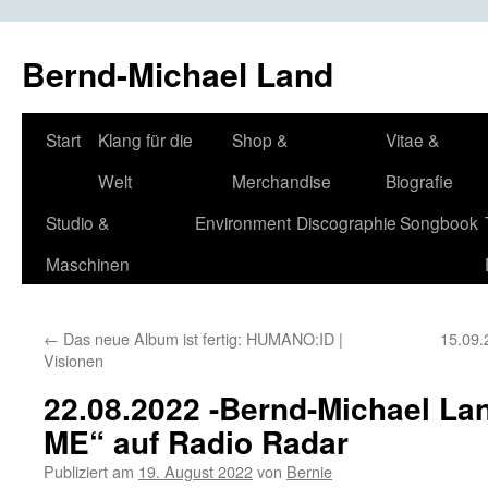
Bernd-Michael Land
Zum
Start
Klang für die
Shop &
Vitae &
Inhalt
Welt
Merchandise
Biografie
springen
Studio &
Environment
Discographie
Songbook
Maschinen
←
Das neue Album ist fertig: HUMANO:ID |
15.09.
Visionen
22.08.2022 -Bernd-Michael L
ME“ auf Radio Radar
Publiziert am
19. August 2022
von
Bernie