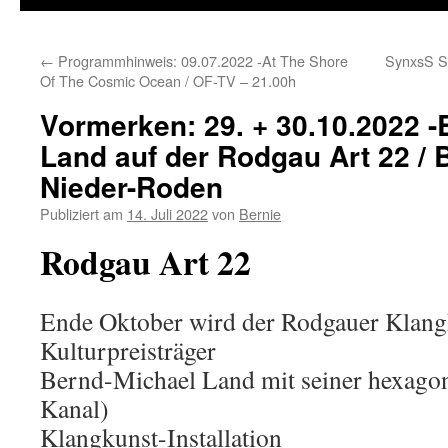
←
Programmhinweis: 09.07.2022 -At The Shore
SynxsS St
Of The Cosmic Ocean / OF-TV – 21.00h
Vormerken: 29. + 30.10.2022 
Land auf der Rodgau Art 22 /
Nieder-Roden
Publiziert am
14. Juli 2022
von
Bernie
Rodgau Art 22
Ende Oktober wird der Rodgauer Klang
Kulturpreisträger
Bernd-Michael Land mit seiner hexagon
Kanal)
Klangkunst-Installation