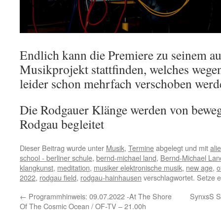
Endlich kann die Premiere zu seinem a
Musikprojekt stattfinden, welches wege
leider schon mehrfach verschoben werd
Die Rodgauer Klänge werden von beweg
Rodgau begleitet
Dieser Beitrag wurde unter
Musik
,
Termine
abgelegt und mit
ali
school - berliner schule
,
bernd-michael land
,
Bernd-Michael Land
klangkunst
,
meditation
,
musiker elektronische musik
,
new age
,
o
2022
,
rodgau field
,
rodgau-hainhausen
verschlagwortet. Setze 
←
Programmhinweis: 09.07.2022 -At The Shore
SynxsS St
Of The Cosmic Ocean / OF-TV – 21.00h