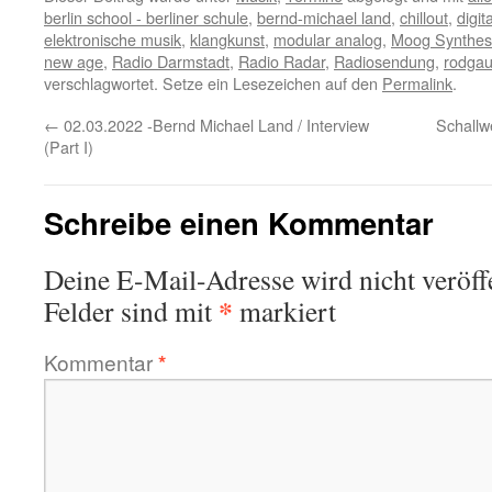
berlin school - berliner schule
,
bernd-michael land
,
chillout
,
digit
elektronische musik
,
klangkunst
,
modular analog
,
Moog Synthes
new age
,
Radio Darmstadt
,
Radio Radar
,
Radiosendung
,
rodgau
verschlagwortet. Setze ein Lesezeichen auf den
Permalink
.
←
02.03.2022 -Bernd Michael Land / Interview
Schallw
(Part I)
Schreibe einen Kommentar
Deine E-Mail-Adresse wird nicht veröffe
*
Felder sind mit
markiert
Kommentar
*