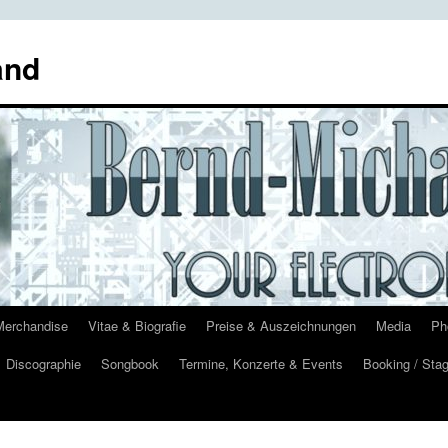
and
Merchandise
Vitae & Biografie
Preise & Auszeichnungen
Media
Ph
Discographie
Songbook
Termine, Konzerte & Events
Booking / Stag