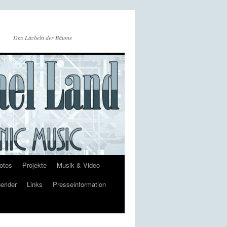
Das Lächeln der Bäume
otos
Projekte
Musik & Video
erider
Links
Presseinformation