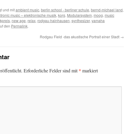
t und mit
ambient music
,
berlin school - berliner schule
,
bernd-michael land
,
ctronic music – elektronische musik
,
korg
,
Modularsystem
,
moog
,
music
kpreis
,
new age
,
relax
,
rodgau-hainhausen
,
synthesizer
,
yamaha
auf den
Permalink
.
Rodgau Field -das akustische Portrait einer Stadt
→
tar
*
öffentlicht.
Erforderliche Felder sind mit
markiert