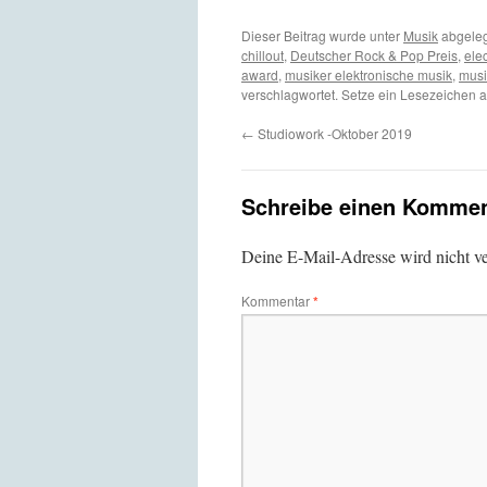
Dieser Beitrag wurde unter
Musik
abgeleg
chillout
,
Deutscher Rock & Pop Preis
,
ele
award
,
musiker elektronische musik
,
musi
verschlagwortet. Setze ein Lesezeichen 
←
Studiowork -Oktober 2019
Schreibe einen Kommen
Deine E-Mail-Adresse wird nicht ver
Kommentar
*