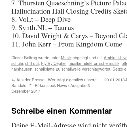
7. Thorsten Quaeschning’s Picture Pala
Hallucination Hall Closing Credits Sket
8. VoLt – Deep Dive
9. Synth.NL – Taurus
10. David Wright & Carys – Beyond Gl
11. John Kerr – From Kingdom Come
Dieser Beitrag wurde unter
Musik
abgelegt und mit
Ambient-Liv
schule
,
chill out
,
Fly By Cephei
,
musiker elektronische musik
,
of
hainhausen
,
schallplatte 20 schallwelle
verschlagwortet. Setze e
←
Aus der Presse: „Wer trägt eigentlich unsere
20.01.2018-
Sandalen?“ -Birkenstock News / Ausgabe 3
Dezember 2017
Schreibe einen Kommentar
Deine E-Mail-Adresse wird nicht veröffe