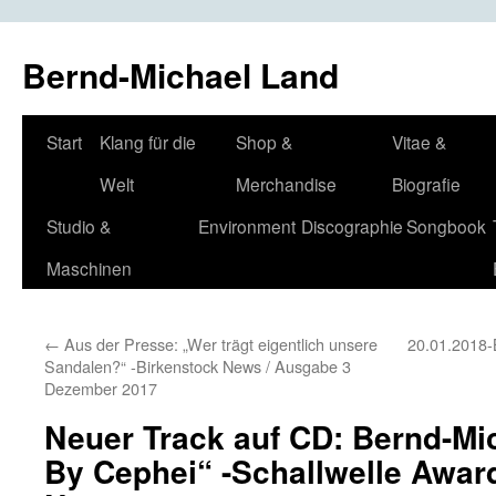
Bernd-Michael Land
Zum
Start
Klang für die
Shop &
Vitae &
Inhalt
Welt
Merchandise
Biografie
springen
Studio &
Environment
Discographie
Songbook
Maschinen
←
Aus der Presse: „Wer trägt eigentlich unsere
20.01.2018-
Sandalen?“ -Birkenstock News / Ausgabe 3
Dezember 2017
Neuer Track auf CD: Bernd-Mic
By Cephei“ -Schallwelle Award