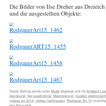
Die Bilder von Ilse Dreher aus Dreieich
und die ausgestellten Objekte:
Dieser Beitrag wurde unter
Musik
abgelegt und mit
Ambient-Liv
klangkunst
,
live quadrofonie
,
Meeresgrund
,
musiker elektronisc
rodgau art 2015
,
rodgau-hainhausen
,
Rodgauer Art 15
verschlag
den
Permalink
.