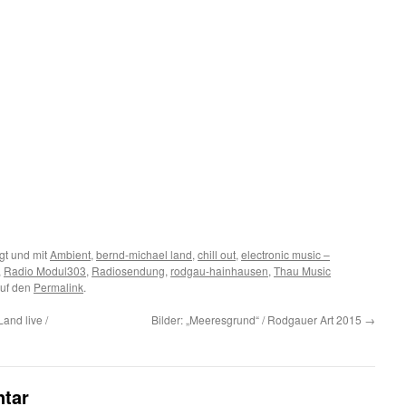
gt und mit
Ambient
,
bernd-michael land
,
chill out
,
electronic music –
,
Radio Modul303
,
Radiosendung
,
rodgau-hainhausen
,
Thau Music
auf den
Permalink
.
and live /
Bilder: „Meeresgrund“ / Rodgauer Art 2015
→
tar