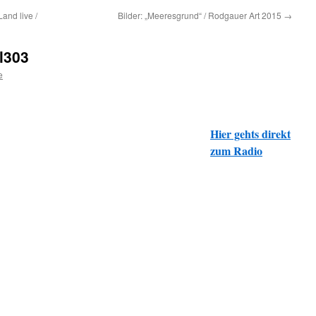
and live /
Bilder: „Meeresgrund“ / Rodgauer Art 2015
→
l303
e
Hier gehts direkt
zum Radio