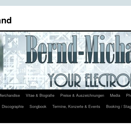
and
Merchandise
Vitae & Biografie
Preise & Auszeichnungen
Media
Ph
Discographie
Songbook
Termine, Konzerte & Events
Booking / Stag