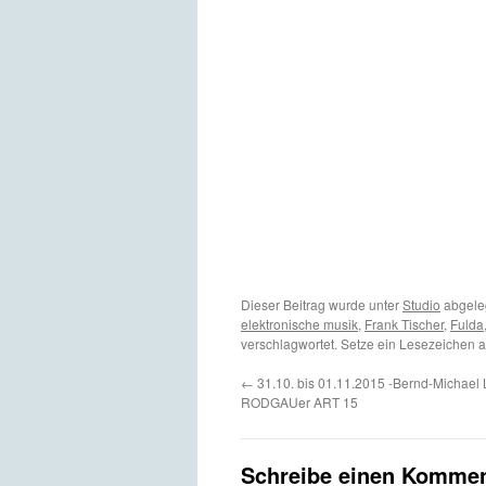
Dieser Beitrag wurde unter
Studio
abgele
elektronische musik
,
Frank Tischer
,
Fulda
verschlagwortet. Setze ein Lesezeichen 
←
31.10. bis 01.11.2015 -Bernd-Michael L
RODGAUer ART 15
Schreibe einen Kommen