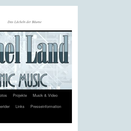
Das Lächeln der Bäume
otos
Projekte
Musik & Video
erider
Links
Presseinformation