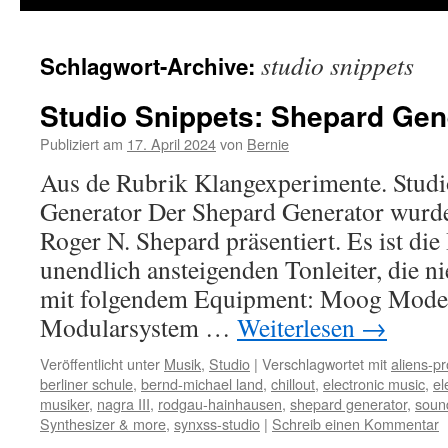
studio snippets
Schlagwort-Archive:
Studio Snippets: Shepard Gen
Publiziert am
17. April 2024
von
Bernie
Aus de Rubrik Klangexperimente. Studi
Generator Der Shepard Generator wurd
Roger N. Shepard präsentiert. Es ist die 
unendlich ansteigenden Tonleiter, die ni
mit folgendem Equipment: Moog Model
Modularsystem …
Weiterlesen
→
Veröffentlicht unter
Musik
,
Studio
|
Verschlagwortet mit
aliens-pr
berliner schule
,
bernd-michael land
,
chillout
,
electronic music
,
el
musiker
,
nagra III
,
rodgau-hainhausen
,
shepard generator
,
soun
Synthesizer & more
,
synxss-studio
|
Schreib einen Kommentar