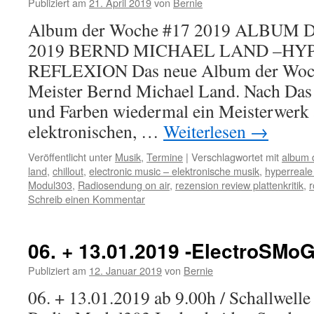
Publiziert am
21. April 2019
von
Bernie
Album der Woche #17 2019 ALBUM
2019 BERND MICHAEL LAND –HY
REFLEXION Das neue Album der Woc
Meister Bernd Michael Land. Nach Das
und Farben wiedermal ein Meisterwerk 
elektronischen, …
Weiterlesen
→
Veröffentlicht unter
Musik
,
Termine
|
Verschlagwortet mit
album 
land
,
chillout
,
electronic music – elektronische musik
,
hyperreale 
Modul303
,
Radiosendung on air
,
rezension review plattenkritik
,
Schreib einen Kommentar
06. + 13.01.2019 -ElectroSMo
Publiziert am
12. Januar 2019
von
Bernie
06. + 13.01.2019 ab 9.00h / Schallwelle