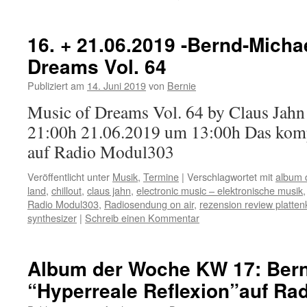
16. + 21.06.2019 -Bernd-Micha
Dreams Vol. 64
Publiziert am
14. Juni 2019
von
Bernie
Music of Dreams Vol. 64 by Claus Jah
21:00h 21.06.2019 um 13:00h Das kom
auf Radio Modul303
Veröffentlicht unter
Musik
,
Termine
|
Verschlagwortet mit
album 
land
,
chillout
,
claus jahn
,
electronic music – elektronische musik
Radio Modul303
,
Radiosendung on air
,
rezension review plattenk
synthesizer
|
Schreib einen Kommentar
Album der Woche KW 17: Bern
“Hyperreale Reflexion”auf Ra