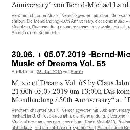
Anniversary” von Bernd-Michael Land
Veröffentlicht unter
Musik
|
Verschlagwortet mit
album der woch
chillout
,
Die Mondlandung -50th Anniversary
,
electronic music –
Modul303
,
Radiosendung on air
,
rezension review plattenkritik
,
Schreib einen Kommentar
30.06. + 05.07.2019 -Bernd-Mi
Music of Dreams Vol. 65
Publiziert am
28. Juni 2019
von
Bernie
Music of Dreams Vol. 65 by Claus Jah
21:00h 05.07.2019 um 13:00h Das kom
Mondlandung / 50th Anniversary“ auf
Veröffentlicht unter
Musik
|
Verschlagwortet mit
50th anniversary
michael land
,
chillout
,
claus jahn
,
die mondlandung
,
electronic m
Music of dreams
,
new age
,
new album
,
Radio Modul303
,
Radios
plattenkritik
,
rodgau-hainhausen
,
synthesizer
|
Schreib einen K