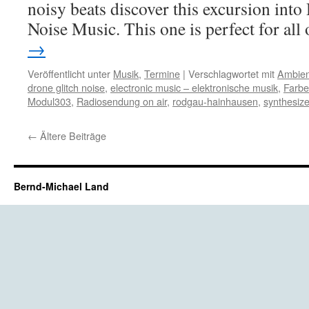
noisy beats discover this excursion into
Noise Music. This one is perfect for al
→
Veröffentlicht unter
Musik
,
Termine
|
Verschlagwortet mit
Ambien
drone glitch noise
,
electronic music – elektronische musik
,
Farb
Modul303
,
Radiosendung on air
,
rodgau-hainhausen
,
synthesize
←
Ältere Beiträge
Bernd-Michael Land