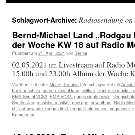
Radiosendung on 
Schlagwort-Archive:
Bernd-Michael Land „Rodgau F
der Woche KW 18 auf Radio M
Publiziert am
21. April 2021
von
Bernie
02.05.2021 im Livestream auf Radio M
15.00h und 23.00h Album der Woche 
Veröffentlicht unter
Musik
,
Termine
|
Verschlagwortet mit
Ambien
berliner schule
,
bernd-michael land
,
chillout
,
electronic music – 
EMS Synthi VCS3
,
EMS VCS3
,
gongs singin bowls
,
klangschal
Synthesizer
,
musician musiker
,
new age
,
new album
,
Radio Mod
chillout new age
,
rodgau field
,
rodgau-hainhausen
,
sequencer
,
s
Kommentar