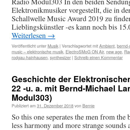
Radio Modul303 In den beiden Sendun
Elektronikmusiker vorgestellt, die in de
Schallwelle Music Award 2019 zu finden
Lieblingskünstler -es kann noch bis 1
Weiterlesen
→
Veröffentlicht unter
Musik
|
Verschlagwortet mit
Ambient
,
bernd-
music – elektronische musik
,
ElectroSMoG ON Air
,
new age
,
Ra
rodgau-hainhausen
,
synthesizer
|
Schreib einen Kommentar
Geschichte der Elektronischen
22 -u. a. mit Bernd-Michael La
Modul303)
Publiziert am
31. Dezember 2018
von
Bernie
So this one seperates the men from the 
less harmony and more strange sounds 