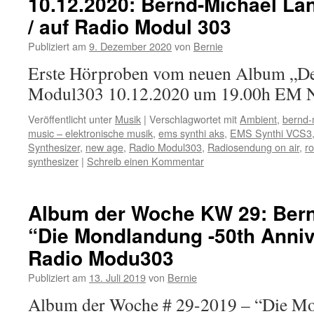
10.12.2020: Bernd-Michael Lan
/ auf Radio Modul 303
Publiziert am
9. Dezember 2020
von
Bernie
Erste Hörproben vom neuen Album „De
Modul303 10.12.2020 um 19.00h EM N
Veröffentlicht unter
Musik
|
Verschlagwortet mit
Ambient
,
bernd-
music – elektronische musik
,
ems synthi aks
,
EMS Synthi VCS3
Synthesizer
,
new age
,
Radio Modul303
,
Radiosendung on air
,
r
synthesizer
|
Schreib einen Kommentar
Album der Woche KW 29: Bern
“Die Mondlandung -50th Anniv
Radio Modu303
Publiziert am
13. Juli 2019
von
Bernie
Album der Woche # 29-2019 – “Die Mo