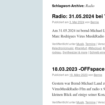
Radio
Schlagwort-Archive:
Radio: 31.05.2024 bei
Publiziert am
3. Mai 2024
von
Bernie
Am 31.05.2024 ist bernd-Michael 
Marc Rodrigues Virus MusikRadio 
Veröffentlicht unter
Musik
,
Termine
|
Versc
#electronicmusic
,
#frankfurt
,
#Mixcloud
,
#
rodgau
,
Synthesizer & more
|
Schreib ei
18.03.2023 -OFFspace
Publiziert am
19. März 2023
von
Bernie
Gestern war Bernd-Michael Land z
VirusMusikRadio Ffm auf radio x 
kleinen Blick auf einige seiner Konz
Veröffentlicht unter
Musik
,
Termine
|
Versc