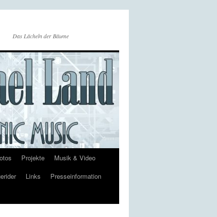
Das Lächeln der Bäume
otos
Projekte
Musik & Video
erider
Links
Presseinformation