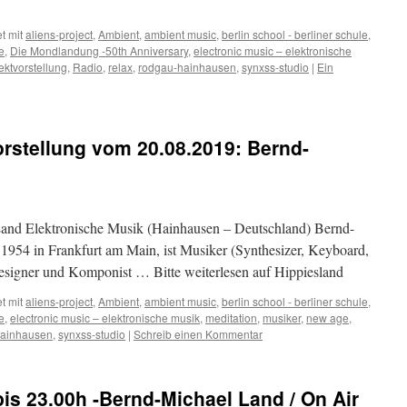
t mit
aliens-project
,
Ambient
,
ambient music
,
berlin school - berliner schule
,
e
,
Die Mondlandung -50th Anniversary
,
electronic music – elektronische
ektvorstellung
,
Radio
,
relax
,
rodgau-hainhausen
,
synxss-studio
|
Ein
orstellung vom 20.08.2019: Bernd-
Land Elektronische Musik (Hainhausen – Deutschland) Bernd-
1954 in Frankfurt am Main, ist Musiker (Synthesizer, Keyboard,
esigner und Komponist … Bitte weiterlesen auf Hippiesland
t mit
aliens-project
,
Ambient
,
ambient music
,
berlin school - berliner schule
,
e
,
electronic music – elektronische musik
,
meditation
,
musiker
,
new age
,
hainhausen
,
synxss-studio
|
Schreib einen Kommentar
bis 23.00h -Bernd-Michael Land / On Air