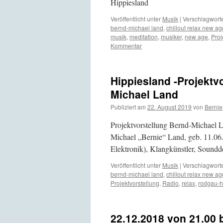
Hippiesland
Veröffentlicht unter
Musik
|
Verschlagworte
bernd-michael land
,
chillout relax new ag
musik
,
meditation
,
musiker
,
new age
,
Proj
Kommentar
Hippiesland -Projektv
Michael Land
Publiziert am
22. August 2019
von
Bernie
Projektvorstellung Bernd-Michael 
Michael „Bernie“ Land, geb. 11.06.
Elektronik), Klangkünstler, Soundd
Veröffentlicht unter
Musik
|
Verschlagworte
bernd-michael land
,
chillout relax new ag
Projektvorstellung
,
Radio
,
relax
,
rodgau-
22.12.2018 von 21.00 