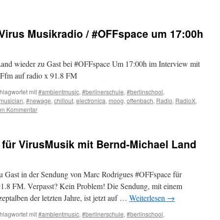
 Virus Musikradio / #OFFspace um 17:00h
Land wieder zu Gast bei #OFFspace Um 17:00h im Interview mit
Ffm auf radio x 91.8 FM
hlagwortet mit
#ambientmusic
,
#berlinerschule
,
#berlinschool
,
musician
,
#newage
,
chillout
,
electronica
,
moog
,
offenbach
,
Radio
,
RadioX
,
nen Kommentar
 für VirusMusik mit Bernd-Michael Land
u Gast in der Sendung von Marc Rodrigues #OFFspace für
91.8 FM. Verpasst? Kein Problem! Die Sendung, mit einem
eptalben der letzten Jahre, ist jetzt auf …
Weiterlesen
→
hlagwortet mit
#ambientmusic
,
#berlinerschule
,
#berlinschool
,