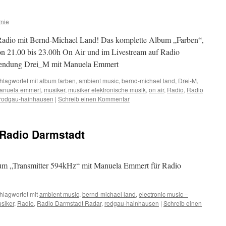
nie
Radio mit Bernd-Michael Land! Das komplette Album „Farben“,
on 21.00 bis 23.00h On Air und im Livestream auf Radio
sendung Drei_M mit Manuela Emmert
hlagwortet mit
album farben
,
ambient music
,
bernd-michael land
,
Drei-M
,
anuela emmert
,
musiker
,
musiker elektronische musik
,
on air
,
Radio
,
Radio
rodgau-hainhausen
|
Schreib einen Kommentar
r Radio Darmstadt
um „Transmitter 594kHz“ mit Manuela Emmert für Radio
hlagwortet mit
ambient music
,
bernd-michael land
,
electronic music –
siker
,
Radio
,
Radio Darmstadt Radar
,
rodgau-hainhausen
|
Schreib einen