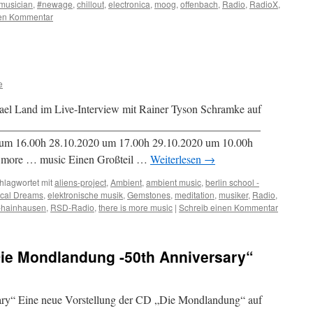
musician
,
#newage
,
chillout
,
electronica
,
moog
,
offenbach
,
Radio
,
RadioX
,
nen Kommentar
e
el Land im Live-Interview mit Rainer Tyson Schramke auf
________________________________________________
 um 16.00h 28.10.2020 um 17.00h 29.10.2020 um 10.00h
s more … music Einen Großteil …
Weiterlesen
→
hlagwortet mit
aliens-project
,
Ambient
,
ambient music
,
berlin school -
ical Dreams
,
elektronische musik
,
Gemstones
,
meditation
,
musiker
,
Radio
,
-hainhausen
,
RSD-Radio
,
there is more music
|
Schreib einen Kommentar
Die Mondlandung -50th Anniversary“
ry“ Eine neue Vorstellung der CD „Die Mondlandung“ auf