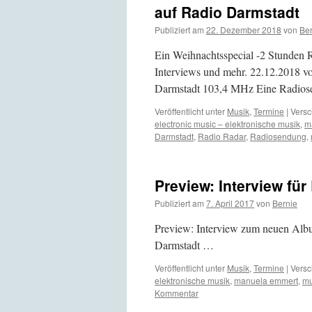
auf Radio Darmstadt
Publiziert am
22. Dezember 2018
von
Ber
Ein Weihnachtsspecial -2 Stunden 
Interviews und mehr. 22.12.2018 v
Darmstadt 103,4 MHz Eine Radio
Veröffentlicht unter
Musik
,
Termine
|
Versc
electronic music – elektronische musik
,
m
Darmstadt
,
Radio Radar
,
Radiosendung
,
Preview: Interview fü
Publiziert am
7. April 2017
von
Bernie
Preview: Interview zum neuen Alb
Darmstadt …
Veröffentlicht unter
Musik
,
Termine
|
Versc
elektronische musik
,
manuela emmert
,
mu
Kommentar