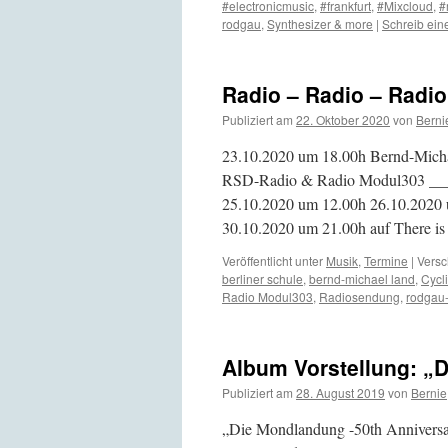
#electronicmusic
,
#frankfurt
,
#Mixcloud
,
#
rodgau
,
Synthesizer & more
|
Schreib ei
Radio – Radio – Radio
Publiziert am
22. Oktober 2020
von
Berni
23.10.2020 um 18.00h Bernd-Micha
RSD-Radio & Radio Modul303 _
25.10.2020 um 12.00h 26.10.2020
30.10.2020 um 21.00h auf There i
Veröffentlicht unter
Musik
,
Termine
|
Versc
berliner schule
,
bernd-michael land
,
Cycl
Radio Modul303
,
Radiosendung
,
rodgau
Album Vorstellung: „
Publiziert am
28. August 2019
von
Bernie
„Die Mondlandung -50th Anniversa