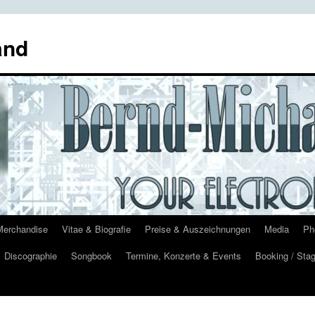
and
Merchandise
Vitae & Biografie
Preise & Auszeichnungen
Media
Ph
Discographie
Songbook
Termine, Konzerte & Events
Booking / Stag