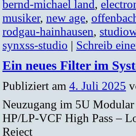
bernd-michael land
,
electro
musiker
,
new age
,
offenbac
rodgau-hainhausen
,
studio
synxss-studio
|
Schreib ein
Ein neues Filter im S
Publiziert am
4. Juli 2025
v
Neuzugang im 5U Modular 
HP/LP-VCF High Pass – Lo
Reject