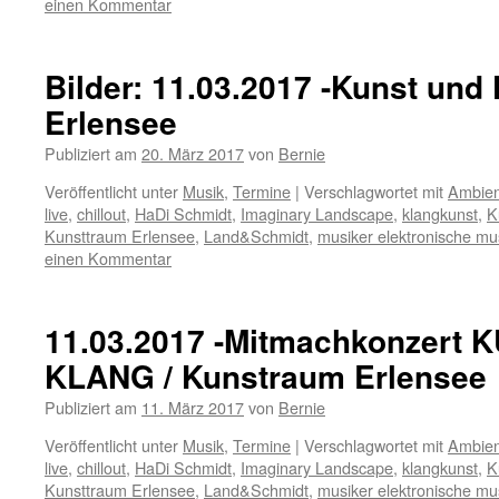
einen Kommentar
Bilder: 11.03.2017 -Kunst und 
Erlensee
Publiziert am
20. März 2017
von
Bernie
Veröffentlicht unter
Musik
,
Termine
|
Verschlagwortet mit
Ambien
live
,
chillout
,
HaDi Schmidt
,
Imaginary Landscape
,
klangkunst
,
K
Kunsttraum Erlensee
,
Land&Schmidt
,
musiker elektronische mu
einen Kommentar
11.03.2017 -Mitmachkonzert
KLANG / Kunstraum Erlensee
Publiziert am
11. März 2017
von
Bernie
Veröffentlicht unter
Musik
,
Termine
|
Verschlagwortet mit
Ambien
live
,
chillout
,
HaDi Schmidt
,
Imaginary Landscape
,
klangkunst
,
K
Kunsttraum Erlensee
,
Land&Schmidt
,
musiker elektronische mu