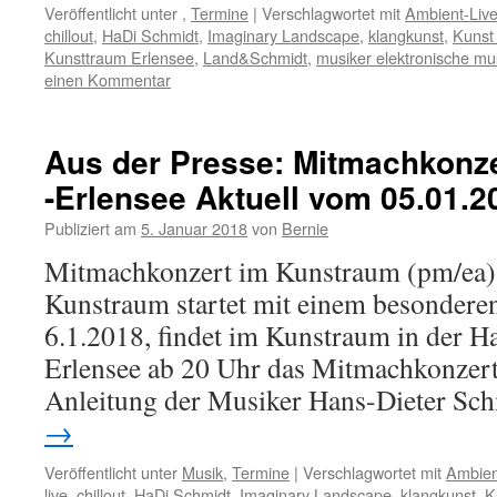
Veröffentlicht unter
,
Termine
|
Verschlagwortet mit
Ambient-Liv
chillout
,
HaDi Schmidt
,
Imaginary Landscape
,
klangkunst
,
Kunst
Kunsttraum Erlensee
,
Land&Schmidt
,
musiker elektronische mu
einen Kommentar
Aus der Presse: Mitmachkonz
-Erlensee Aktuell vom 05.01.2
Publiziert am
5. Januar 2018
von
Bernie
Mitmachkonzert im Kunstraum (pm/ea) 
Kunstraum startet mit einem besondere
6.1.2018, findet im Kunstraum in der Ha
Erlensee ab 20 Uhr das Mitmachkonzert 
Anleitung der Musiker Hans-Dieter S
→
Veröffentlicht unter
Musik
,
Termine
|
Verschlagwortet mit
Ambien
live
,
chillout
,
HaDi Schmidt
,
Imaginary Landscape
,
klangkunst
,
K