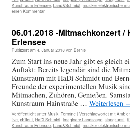
Kunsttraum Erlensee
,
Land&Schmidt
,
musiker elektronische mu
einen Kommentar
06.01.2018 -Mitmachkonzert /
Erlensee
Publiziert am
4. Januar 2018
von
Bernie
Zum Start ins neue Jahr gibt es gleich 
Auftakt: Bereits legendär sind die Mit
Kunstraum mit HaDi Schmidt und Bern
Freunde der experimentellen Musik sin
Mitmachen, Zuhören, Genießen. Samsta
Kunstraum Hainstraße …
Weiterlesen
Veröffentlicht unter
Musik
,
Termine
|
Verschlagwortet mit
Ambien
live
,
chillout
,
HaDi Schmidt
,
Imaginary Landscape
,
klangkunst
,
K
Kunsttraum Erlensee
,
Land&Schmidt
,
musiker elektronische mu