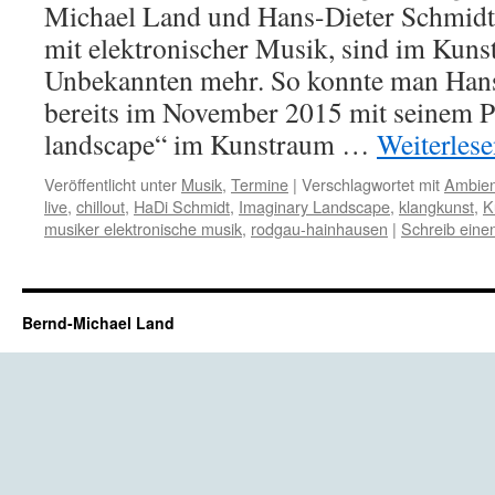
Michael Land und Hans-Dieter Schmidt,
mit elektronischer Musik, sind im Kuns
Unbekannten mehr. So konnte man Hans
bereits im November 2015 mit seinem P
landscape“ im Kunstraum …
Weiterles
Veröffentlicht unter
Musik
,
Termine
|
Verschlagwortet mit
Ambien
live
,
chillout
,
HaDi Schmidt
,
Imaginary Landscape
,
klangkunst
,
K
musiker elektronische musik
,
rodgau-hainhausen
|
Schreib ein
Bernd-Michael Land