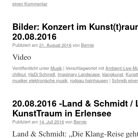
einen Kommentar
Bilder: Konzert im Kunst(t)ra
20.08.2016
Publiziert am
21. August 2016
von
Bernie
Video
Veröffentlicht unter
Musik
|
Verschlagwortet mit
Ambient-Live-Mu
chillout
,
HaDi Schmidt
,
Imaginary Landscape
,
klangkunst
,
Kunst
musiker elektronische musik
,
rodgau-hainhausen
|
Schreib ein
20.08.2016 -Land & Schmidt / 
KunstTraum in Erlensee
Publiziert am
14. Juli 2016
von
Bernie
Land & Schmidt: „Die Klang-Reise geht