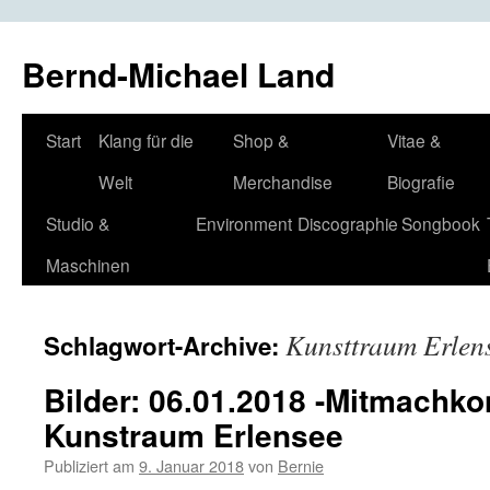
Bernd-Michael Land
Zum
Start
Klang für die
Shop &
Vitae &
Inhalt
Welt
Merchandise
Biografie
springen
Studio &
Environment
Discographie
Songbook
Maschinen
Kunsttraum Erlen
Schlagwort-Archive:
Bilder: 06.01.2018 -Mitmachkon
Kunstraum Erlensee
Publiziert am
9. Januar 2018
von
Bernie