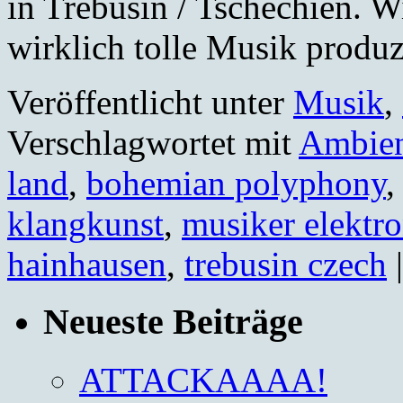
in Trebusin / Tschechien. W
wirklich tolle Musik produz
Veröffentlicht unter
Musik
,
Verschlagwortet mit
Ambien
land
,
bohemian polyphony
klangkunst
,
musiker elektr
hainhausen
,
trebusin czech
|
Neueste Beiträge
ATTACKAAAA!