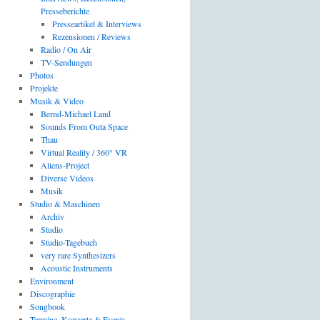
Presseberichte
Presseartikel & Interviews
Rezensionen / Reviews
Radio / On Air
TV-Sendungen
Photos
Projekte
Musik & Video
Bernd-Michael Land
Sounds From Outa Space
Thau
Virtual Reality / 360° VR
Aliens-Project
Diverse Videos
Musik
Studio & Maschinen
Archiv
Studio
Studio-Tagebuch
very rare Synthesizers
Acoustic Instruments
Environment
Discographie
Songbook
Termine, Konzerte & Events