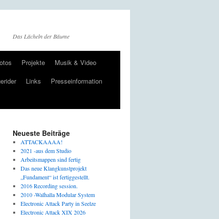
Das Lächeln der Bäume
otos
Projekte
Musik & Video
erider
Links
Presseinformation
Neueste Beiträge
ATTACKAAAA!
2021 -aus dem Studio
Arbeitsmappen sind fertig
Das neue Klangkunstprojekt
„Fundament“ ist fertiggestellt.
2016 Recording session.
2010 -Walhalla Modular System
Electronic Attack Party in Seelze
Electronic Attack XIX 2026