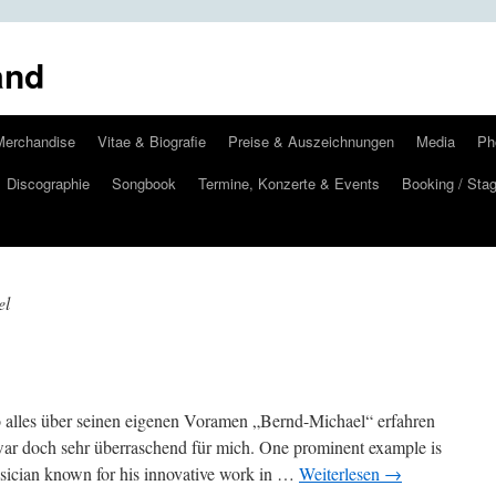
and
Merchandise
Vitae & Biografie
Preise & Auszeichnungen
Media
Ph
Discographie
Songbook
Termine, Konzerte & Events
Booking / Stag
el
so alles über seinen eigenen Voramen „Bernd-Michael“ erfahren
war doch sehr überraschend für mich. One prominent example is
ician known for his innovative work in …
Weiterlesen
→