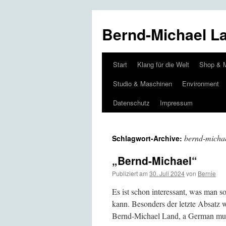
Bernd-Michael L
Start
Klang für die Welt
Shop & 
Zum
Studio & Maschinen
Environment
Inhalt
Datenschutz
Impressum
springen
bernd-micha
Schlagwort-Archive:
„Bernd-Michael“
Publiziert am
30. Juli 2024
von
Bernie
Es ist schon interessant, was man 
kann. Besonders der letzte Absatz 
Bernd-Michael Land, a German mus