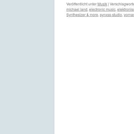
Veröffentlicht unter
Musik
|
Verschlagworte
michael land
,
electronic music
,
elektroni
Synthesizer & more
,
synxss-studio
,
vorn