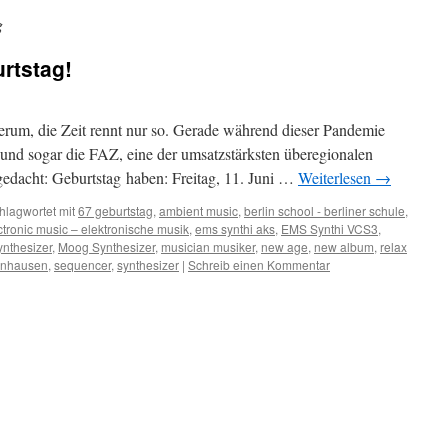
g
urtstag!
herum, die Zeit rennt nur so. Gerade während dieser Pandemie
und sogar die FAZ, eine der umsatzstärksten überegionalen
gedacht: Geburtstag haben: Freitag, 11. Juni …
Weiterlesen
→
hlagwortet mit
67 geburtstag
,
ambient music
,
berlin school - berliner schule
,
ctronic music – elektronische musik
,
ems synthi aks
,
EMS Synthi VCS3
,
ynthesizer
,
Moog Synthesizer
,
musician musiker
,
new age
,
new album
,
relax
inhausen
,
sequencer
,
synthesizer
|
Schreib einen Kommentar