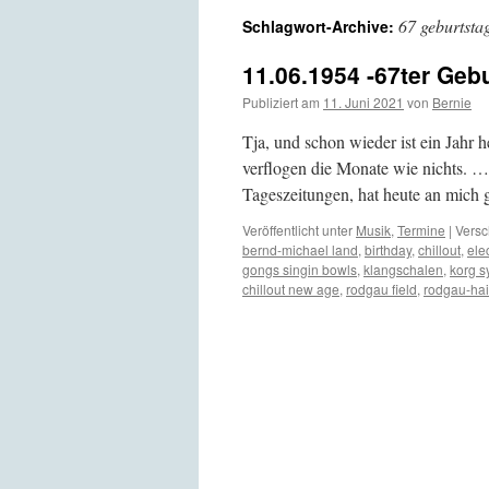
67 geburtsta
Schlagwort-Archive:
11.06.1954 -67ter Geb
Publiziert am
11. Juni 2021
von
Bernie
Tja, und schon wieder ist ein Jahr 
verflogen die Monate wie nichts. …
Tageszeitungen, hat heute an mich 
Veröffentlicht unter
Musik
,
Termine
|
Versc
bernd-michael land
,
birthday
,
chillout
,
ele
gongs singin bowls
,
klangschalen
,
korg s
chillout new age
,
rodgau field
,
rodgau-ha