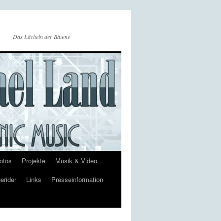
Das Lächeln der Bäume
otos
Projekte
Musik & Video
erider
Links
Presseinformation