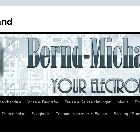
and
Merchandise
Vitae & Biografie
Preise & Auszeichnungen
Media
Ph
Discographie
Songbook
Termine, Konzerte & Events
Booking / Stag