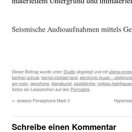
materiellem Untergrund und immateriel
Seismische Audioaufnahmen mittels G
Dieser Beitrag wurde unter
Studio
abgelegt und mit
aliens-proje
berliner schule
,
bernd-michael land
,
electronic music – elektron
am main
,
geophone
,
klangkunst
,
paulskirche
,
rodgau-hainhause
Setze ein Lesezeichen auf den
Permalink
.
←
eowave Persephone Mark II
Hyperrea
Schreibe einen Kommentar